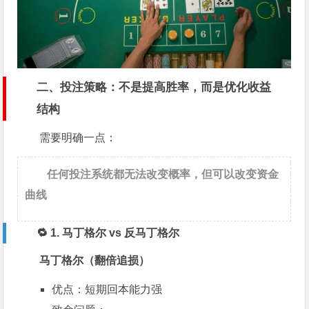
二、投注策略：不是提高胜率，而是优化收益
结构
需要明确一点：
任何投注系统都无法改变概率，但可以改变资金
曲线
🔁 1. 马丁格尔 vs 反马丁格尔
马丁格尔（翻倍追损）
优点：短期回本能力强