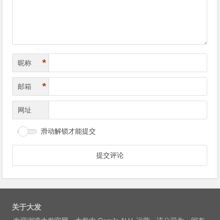
航
*
昵称
*
邮箱
网址
滑动解锁才能提交
关于大发