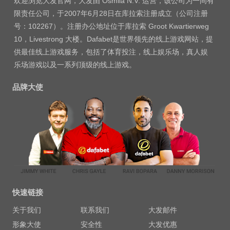
欢迎浏览大发官网，大发由 Osmila N.V. 运营，该公司为一间有
限责任公司，于2007年6月28日在库拉索注册成立（公司注册
号：102267）。注册办公地址位于库拉索 Groot Kwartierweg
10，Livestrong 大楼。Dafabet是世界领先的线上游戏网站，提
供最佳线上游戏服务，包括了体育投注，线上娱乐场，真人娱
乐场游戏以及一系列顶级的线上游戏。
品牌大使
快速链接
关于我们
联系我们
大发邮件
形象大使
安全性
大发优惠