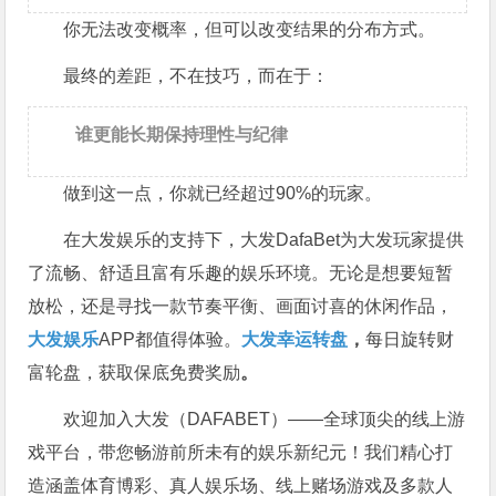
你无法改变概率，但可以改变结果的分布方式。
最终的差距，不在技巧，而在于：
谁更能长期保持理性与纪律
做到这一点，你就已经超过90%的玩家。
在
大发娱乐
的支持下，大发DafaBet为大发玩家提供
了流畅、舒适且富有乐趣的娱乐环境。无论是想要短暂
放松，还是寻找一款节奏平衡、画面讨喜的休闲作品，
大发娱乐
APP都值得体验。
大发幸运转盘
，
每日旋转财
富轮盘，获取保底免费奖励
。
欢迎加入大发（DAFABET）——全球顶尖的线上游
戏平台，带您畅游前所未有的娱乐新纪元！我们精心打
造涵盖体育博彩、真人娱乐场、线上赌场游戏及多款人