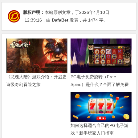
版权声明：
本站原创文章，于2026年4月10日
12:39:16
，由
DafaBet
发表，共 1474 字。
PG电子免费旋转（Free
《龙魂大陆》游戏介绍：开启史
Spins）是什么？全面了解免费
诗级奇幻冒险之旅
游戏机制与触发方式
如何选择适合自己的PG电子游
戏？新手玩家入门指南