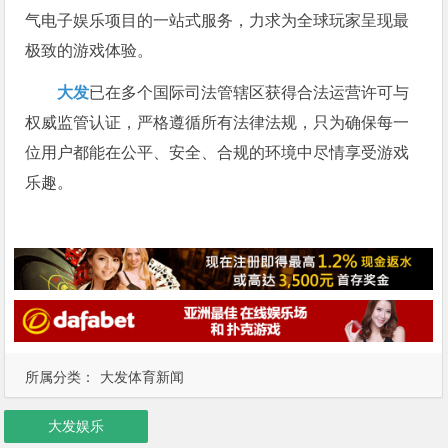
气电子娱乐项目的一站式服务，力求为全球玩家呈现最
极致的游戏体验。
大发
已在多个国际司法管辖区获得合法运营许可与
权威监管认证，严格遵循所有法律法规，只为确保每一
位用户都能在公平、安全、合规的环境中尽情享受游戏
乐趣。
所属分类：
大发体育新闻
大发娱乐