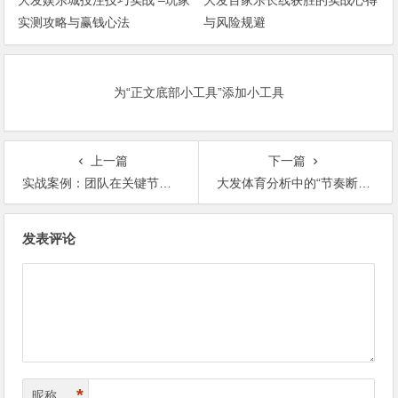
大发娱乐城投注技巧实战 –玩家
大发百家乐长线获胜的实战心得
实测攻略与赢钱心法
与风险规避
为“正文底部小工具”添加小工具
上一篇
下一篇
实战案例：团队在关键节点如何做出“逆风翻盘”的决定？
大发体育分析中的“节奏断点识别法”——抓住比赛转折的关键信号
文
发表评论
章
导
航
*
昵称