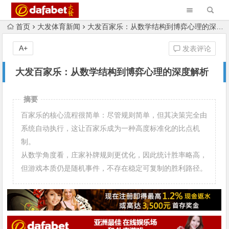
首页
大发体育新闻
大发百家乐：从数学结构到博弈心理的深度解析
A+
发表评论
大发百家乐：从数学结构到博弈心理的深度解析
摘要
百家乐的核心流程很简单：尽管规则简单，但其决策完全由
系统自动执行，这让百家乐成为一种高度标准化的比点机
制。
从数学角度看，庄家补牌规则更优化，因此统计胜率略高，
但游戏本质仍是随机事件，不存在稳定可复制的胜利路径。