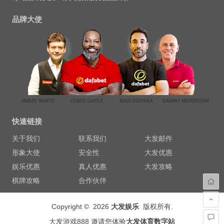
品牌大使
快速链接
关于我们
联系我们
大发邮件
形象大使
安全性
大发优惠
娱乐优惠
真人优惠
大发攻略
棋牌攻略
合作伙伴
Copyright © 2026
大发娱乐
版权所有.
大发游戏888 邀请您体验
大发体育数字站