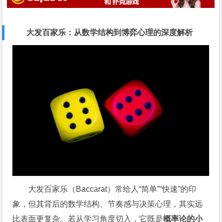
大发百家乐：从数学结构到博弈心理的深度解析
大发百家乐（Baccarat）常给人“简单”“快速”的印
象，但其背后的数学结构、节奏感与决策心理，其实远
比表面更复杂。若从学习角度切入，它既是
概率论的小