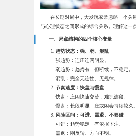
在长期对局中，大发玩家常忽略一个关
与心理状态之间形成的综合关系。理解这一
一、局点结构的四个核心变量
趋势状态：强、弱、混乱
强趋势：连庄连闲明显。
弱趋势：趋势有，但断续，不稳定。
混乱：完全无连性、无规律。
节奏速度：快盘与慢盘
快盘：庄闲快速交替，难抓连段。
慢盘：长段明显，庄或闲会持续较久
风险区间：可进、需退、不要碰
可进：趋势稳定，有依据下注。
需退：刚反转、方向不明。