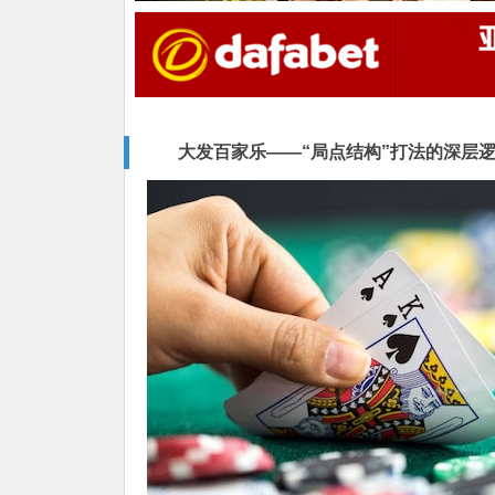
大发百家乐——“局点结构”打法的深层