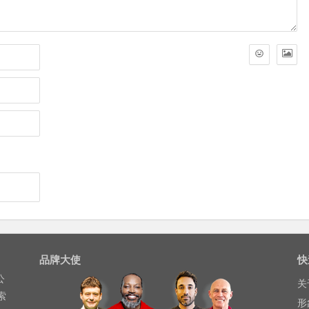
品牌大使
快
公
关
索
形