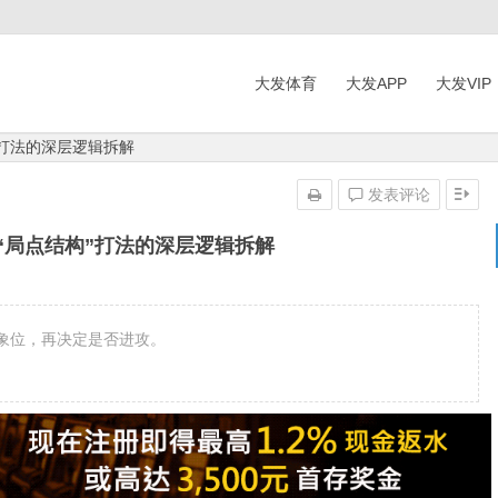
大发体育
大发APP
大发VIP
”打法的深层逻辑拆解
发表评论
“局点结构”打法的深层逻辑拆解
象位，再决定是否进攻。