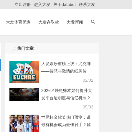
立即注册
进入大发
关于dafabet
联系大发
大发体育优惠
大发存取款
大发新闻
热门文章
大发娱乐重磅上线：尤克牌
——智慧与激情的纸牌传
奇！
02/02
2026区块链账本如何提升大
发平台透明度与信任机制？
——技术视角解析
05/03
世界杯金靴奖热门预测：谁
最有机会成为最佳射手？解