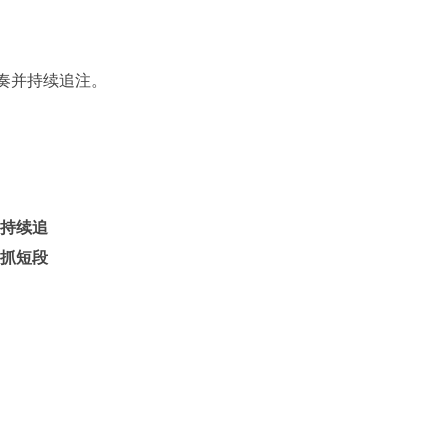
节奏并持续追注。
不持续追
只抓短段
。