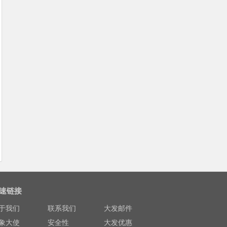
速链接
于我们
联系我们
大发邮件
象大使
安全性
大发优惠