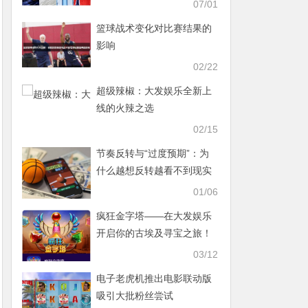
析金靴竞争关键因素
07/01
篮球战术变化对比赛结果的
影响
02/22
超级辣椒：大发娱乐全新上
线的火辣之选
02/15
节奏反转与“过度预期”：为
什么越想反转越看不到现实
01/06
疯狂金字塔——在大发娱乐
开启你的古埃及寻宝之旅！
03/12
电子老虎机推出电影联动版
吸引大批粉丝尝试