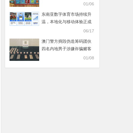
01/06
东南亚数字体育市场持续升
温，本地化与移动体验正成
为竞争关键
06/17
澳门警方捣毁伪造筹码团伙
四名内地男子涉嫌诈骗赌客
近27万港元
01/08