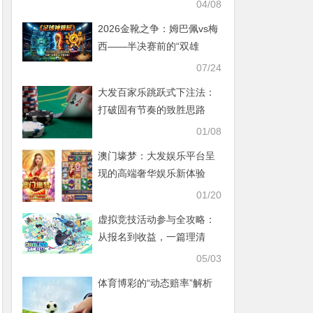
04/08
2026金靴之争：姆巴佩vs梅
西——半决赛前的“双雄
会”，这可能是世界杯史上最
07/24
难猜的金靴归属
大发百家乐跳跃式下注法：
打破固有节奏的致胜思路
01/08
澳门壕梦：大发娱乐平台呈
现的高端奢华娱乐新体验
01/20
虚拟竞技活动参与全攻略：
从报名到收益，一篇理清
05/03
体育博彩的“动态赔率”解析