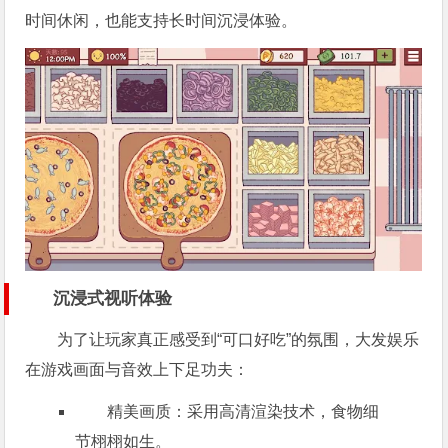
时间休闲，也能支持长时间沉浸体验。
沉浸式视听体验
为了让玩家真正感受到“可口好吃”的氛围，
大发娱乐
在游戏画面与音效上下足功夫：
精美画质：采用高清渲染技术，食物细
节栩栩如生。