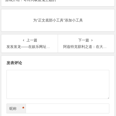
神秘冒险
为“正文底部小工具”添加小工具
上一篇
下一篇
发发发龙——在娱乐网址大发娱乐体验东方巨龙的财富传说
阿兹特克获利之道：在大发娱乐开启古文明的财富冒险
文
发表评论
章
导
航
*
昵称