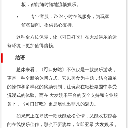
板，都能随时随地流畅娱乐。
专业客服：7×24小时在线服务，为玩家
解答疑问、提供贴心支持。
这种全方位保障，让《可口好吃》在
大发娱乐
的运
营环境下更加值得信赖。
结语
总体来看，《
可口好吃
》不仅仅是一款娱乐游戏，
更是一种全新的休闲方式。它以美食为主题，结合简单
的操作和多样化的奖励机制，让玩家在轻松氛围中享受
沉浸式的体验。而在
大发娱乐
平台的安全支持和专业服
务下，《可口好吃》更是展现出非凡的魅力。
如果您正在寻找一款既能放松心情，又能收获惊喜
的在线娱乐佳作，那么不要犹豫，立即登录
大发娱乐
，