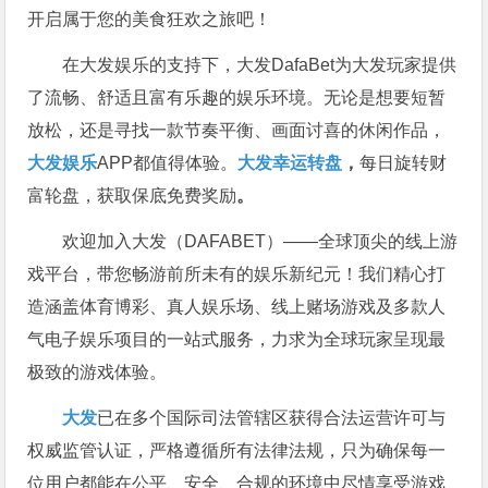
开启属于您的美食狂欢之旅吧！
在
大发娱乐
的支持下，大发DafaBet为大发玩家提供
了流畅、舒适且富有乐趣的娱乐环境。无论是想要短暂
放松，还是寻找一款节奏平衡、画面讨喜的休闲作品，
大发娱乐
APP都值得体验。
大发幸运转盘
，
每日旋转财
富轮盘，获取保底免费奖励
。
欢迎加入大发（DAFABET）——全球顶尖的线上游
戏平台，带您畅游前所未有的娱乐新纪元！我们精心打
造涵盖体育博彩、真人娱乐场、线上赌场游戏及多款人
气电子娱乐项目的一站式服务，力求为全球玩家呈现最
极致的游戏体验。
大发
已在多个国际司法管辖区获得合法运营许可与
权威监管认证，严格遵循所有法律法规，只为确保每一
位用户都能在公平、安全、合规的环境中尽情享受游戏