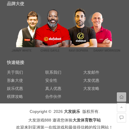
品牌大使
快速链接
关于我们
联系我们
大发邮件
形象大使
安全性
大发优惠
娱乐优惠
真人优惠
大发攻略
棋牌攻略
合作伙伴
Copyright © 2026
大发娱乐
版权所有.
大发游戏888 邀请您体验
大发体育数字站
欢迎来到亚洲第一在线游戏和最值得信赖的投注网站！