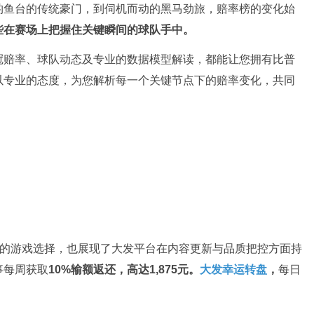
钓鱼台的传统豪门，到伺机而动的黑马劲旅，赔率榜的变化始
些在赛场上把握住关键瞬间的球队手中。
冠赔率、球队动态及专业的数据模型解读，都能让您拥有比普
以专业的态度，为您解析每一个关键节点下的赔率变化，共同
的游戏选择，也展现了大发平台在内容更新与品质把控方面持
事每周获取
10%输额返还，高达1,875元。
大发幸运转盘
，
每日