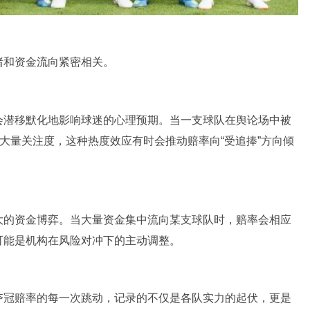
绪和资金流向紧密相关。
会潜移默化地影响球迷的心理预期。当一支球队在舆论场中被
是大量关注度，这种热度效应有时会推动赔率向“受追捧”方向倾
大的资金博弈。当大量资金集中流向某支球队时，赔率会相应
可能是机构在风险对冲下的主动调整。
夺冠赔率的每一次跳动，记录的不仅是各队实力的起伏，更是