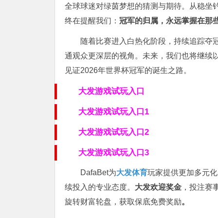
全球球迷对绿茵梦想的猜测与期待。从稳坐
终在提醒我们：
冠军的归属，永远掌握在那
随着比赛进入白热化阶段，持续追踪夺
通观众更深层的视角。未来，我们也将继续
见证2026年世界杯冠军的诞生之路。
大发游戏试玩入口
大发游戏试玩入口1
大发游戏试玩入口2
大发游戏试玩入口3
DafaBet
为
大发体育
玩家提供更加多元化
续投入的专业态度。
大发欢迎奖金
，投注赛
旋转财富轮盘，获取保底免费奖励
。