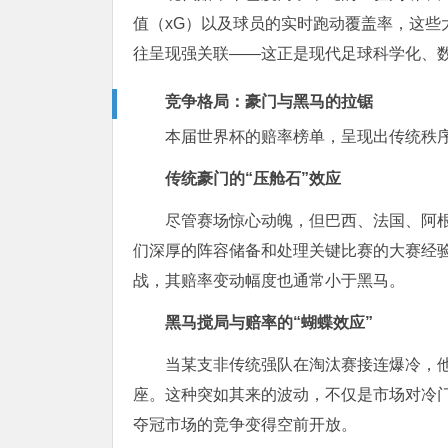
值（xG）以及球员的实时跑动覆盖率，这些
往呈现强关联——这正是现代足球科学化、
竞争格局：豪门与黑马的拉锯
本届世界杯的赔率榜单，呈现出传统秩
传统豪门的“压舱石”效应
尽管赛场惊心动魄，但巴西、法国、阿
们深厚的阵容储备和处理关键比赛的大赛经
战，其赔率变动幅度也通常小于黑马。
黑马搅局与赔率的“蝴蝶效应”
当某支非传统强队在淘汰赛接连爆冷，他
座。这种突如其来的波动，不仅是市场对冷
夺冠市场的竞争变得空前开放。