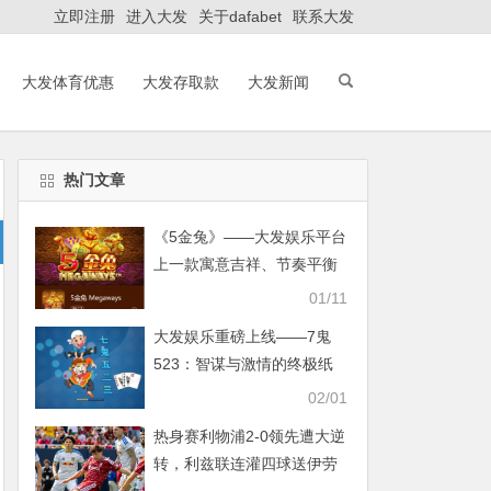
立即注册
进入大发
关于dafabet
联系大发
大发体育优惠
大发存取款
大发新闻
热门文章
《5金兔》——大发娱乐平台
上一款寓意吉祥、节奏平衡
的东方老虎机作品
01/11
大发娱乐重磅上线——7鬼
523：智谋与激情的终极纸
牌盛宴
02/01
热身赛利物浦2-0领先遭大逆
转，利兹联连灌四球送伊劳