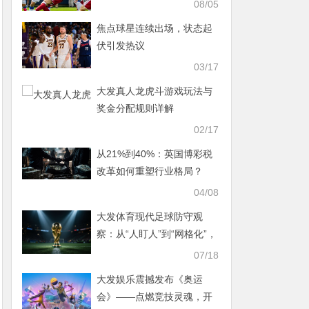
拉首败
08/05
焦点球星连续出场，状态起
伏引发热议
03/17
大发真人龙虎斗游戏玩法与
奖金分配规则详解
02/17
从21%到40%：英国博彩税
改革如何重塑行业格局？
04/08
大发体育现代足球防守观
察：从“人盯人”到“网格化”，
进球为何越来越难？
07/18
大发娱乐震撼发布《奥运
会》——点燃竞技灵魂，开