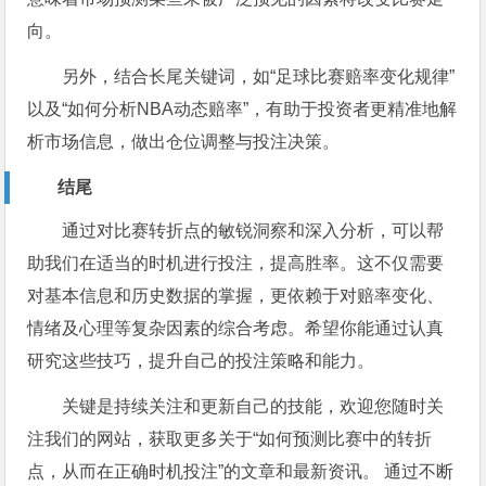
向。
另外，结合长尾关键词，如“足球比赛赔率变化规律”
以及“如何分析NBA动态赔率”，有助于投资者更精准地解
析市场信息，做出仓位调整与投注决策。
结尾
通过对比赛转折点的敏锐洞察和深入分析，可以帮
助我们在适当的时机进行投注，提高胜率。这不仅需要
对基本信息和历史数据的掌握，更依赖于对赔率变化、
情绪及心理等复杂因素的综合考虑。希望你能通过认真
研究这些技巧，提升自己的投注策略和能力。
关键是持续关注和更新自己的技能，欢迎您随时关
注我们的网站，获取更多关于“如何预测比赛中的转折
点，从而在正确时机投注”的文章和最新资讯。 通过不断