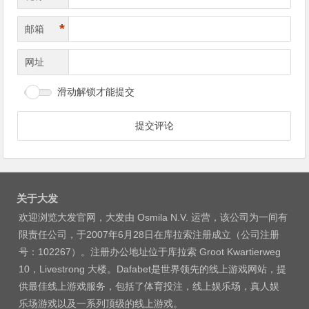
*
邮箱
网址
滑动解锁才能提交
关于大发
欢迎浏览大发官网，大发由 Osmila N.V. 运营，该公司为一间有
限责任公司，于2007年6月28日在库拉索注册成立（公司注册
号：102267）。注册办公地址位于库拉索 Groot Kwartierweg
10，Livestrong 大楼。Dafabet是世界领先的线上游戏网站，提
供最佳线上游戏服务，包括了体育投注，线上娱乐场，真人娱
乐场游戏以及一系列顶级的线上游戏。