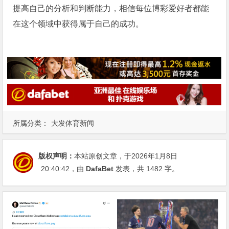
提高自己的分析和判断能力，相信每位博彩爱好者都能
在这个领域中获得属于自己的成功。
所属分类：
大发体育新闻
版权声明：
本站原创文章，于2026年1月8日
20:40:42
，由
DafaBet
发表，共 1482 字。