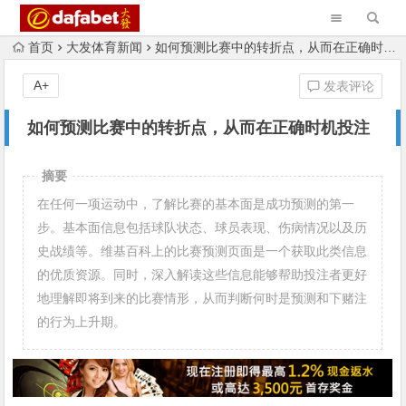
首页
大发体育新闻
如何预测比赛中的转折点，从而在正确时机投注
A+
发表评论
如何预测比赛中的转折点，从而在正确时机投注
摘要
在任何一项运动中，了解比赛的基本面是成功预测的第一
步。基本面信息包括球队状态、球员表现、伤病情况以及历
史战绩等。维基百科上的比赛预测页面是一个获取此类信息
的优质资源。同时，深入解读这些信息能够帮助投注者更好
地理解即将到来的比赛情形，从而判断何时是预测和下赌注
的行为上升期。