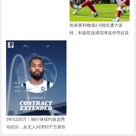
热身赛利物浦2-0领先遭大逆
转，利兹联连灌四球送伊劳拉首
败
3年5220万！独行侠续约落选秀
马绍尔，从无人问津到千万身价