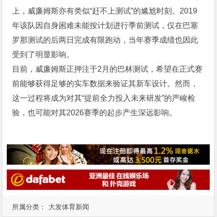
上，威廉姆斯亦有类似“赶不上测试”的尴尬时刻。2019
年该队因自身困难未能按计划进行季前测试，仅在巴塞
罗那测试的后两日完成有限跑动，当年赛季成绩也因此
受到了明显影响。
目前，威廉姆斯正押注于2月的巴林测试，希望在正式赛
前能够获得足够的实车数据来验证其新车设计。然而，
这一过程将成为对其“提前全力投入未来研发”的严峻检
验，也可能对其2026赛季的起步产生深远影响。
所属分类：
大发体育新闻