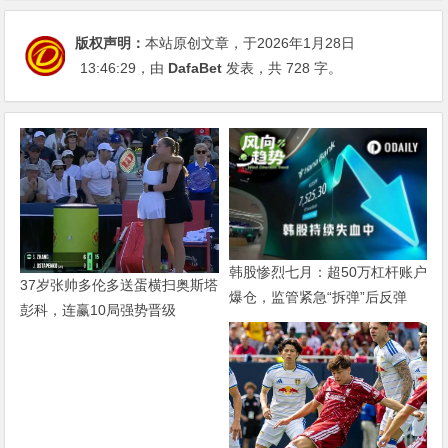
版权声明：
本站原创文章，于2026年1月28日
13:46:29
，由
DafaBet
发表，共 728 字。
韩股惨烈七月：超50万杠杆账户
37岁张帅多伦多送蛋横扫奥斯塔
爆仓，监管紧急“拆弹”后反弹
彭科，连赢10局强势晋级