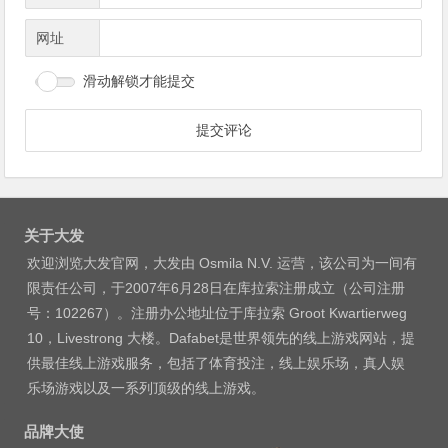
网址
滑动解锁才能提交
关于大发
欢迎浏览大发官网，大发由 Osmila N.V. 运营，该公司为一间有
限责任公司，于2007年6月28日在库拉索注册成立（公司注册
号：102267）。注册办公地址位于库拉索 Groot Kwartierweg
10，Livestrong 大楼。Dafabet是世界领先的线上游戏网站，提
供最佳线上游戏服务，包括了体育投注，线上娱乐场，真人娱
乐场游戏以及一系列顶级的线上游戏。
品牌大使