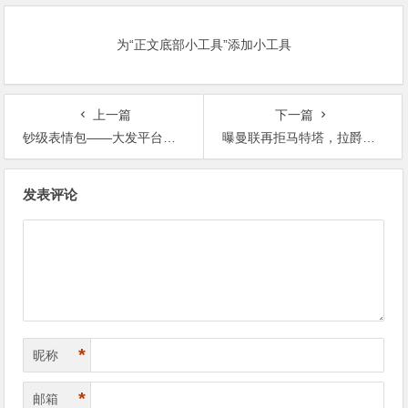
为“正文底部小工具”添加小工具
上一篇
下一篇
钞级表情包——大发平台人气创意老虎机的全新演绎
曝曼联再拒马特塔，拉爵满意谢什科表现
文
发表评论
章
导
航
*
昵称
*
邮箱