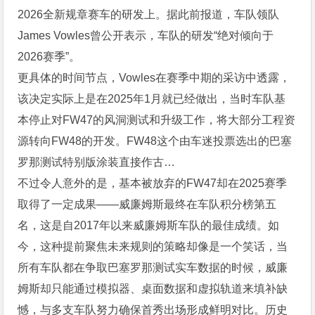
2026全新规章赛车的研发上。据此前报道，车队领队
James Vowles曾公开表示，车队的研发“绝对倾向于
2026赛季”。
更具体的时间节点，Vowles在赛季中期的采访中透露，
该决定实际上是在2025年1月就已经做出，当时车队基
本停止对FW47的风洞测试和升级工作，将大部分工程资
源转向FW48的开发。FW48这个由车迷投票选出的巴塞
罗那测试特别版涂装直接作古…
不过令人意外的是，基本被放弃的FW47却在2025赛季
取得了一定成果——威廉姆斯最终在车队积分榜第五
名，这是自2017年以来威廉姆斯车队的最佳成绩。如
今，这种提前聚焦未来规则的策略却像是一个笑话，当
所有车队都在争取巴塞罗那测试实车数据的时候，威廉
姆斯却只能通过模拟器、桌面数据和虚拟轨道来填补缺
憾，与多支车队努力确保首秀出场形成鲜明对比。历史