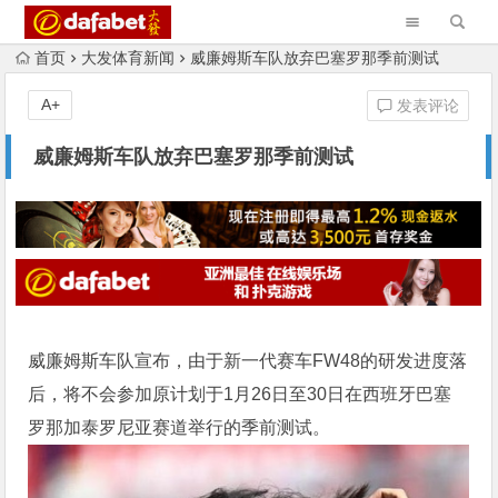
首页
大发体育新闻
威廉姆斯车队放弃巴塞罗那季前测试
A+
发表评论
威廉姆斯车队放弃巴塞罗那季前测试
威廉姆斯车队宣布，由于新一代赛车FW48的研发进度落
后，将不会参加原计划于1月26日至30日在西班牙巴塞
罗那加泰罗尼亚赛道举行的季前测试。