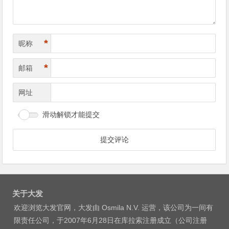
*
昵称
*
邮箱
网址
滑动解锁才能提交
关于大发
欢迎浏览大发官网，大发由 Osmila N.V. 运营，该公司为一间有
限责任公司，于2007年6月28日在库拉索注册成立（公司注册