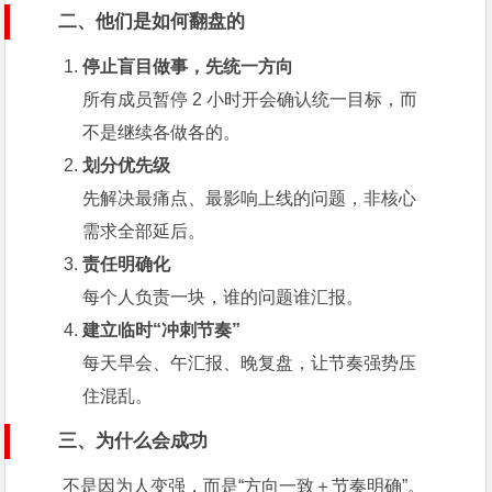
二、他们是如何翻盘的
停止盲目做事，先统一方向
所有成员暂停 2 小时开会确认统一目标，而
不是继续各做各的。
划分优先级
先解决最痛点、最影响上线的问题，非核心
需求全部延后。
责任明确化
每个人负责一块，谁的问题谁汇报。
建立临时“冲刺节奏”
每天早会、午汇报、晚复盘，让节奏强势压
住混乱。
三、为什么会成功
不是因为人变强，而是“方向一致＋节奏明确”。