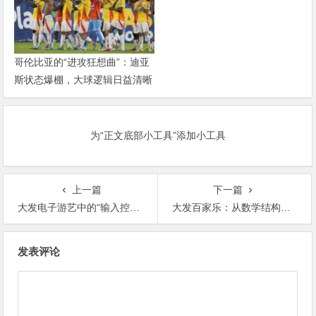
哥伦比亚的“进攻狂想曲”：迪亚
斯状态爆棚，大球逻辑日益清晰
为“正文底部小工具”添加小工具
上一篇
下一篇
大发电子游艺中的“输入控制法”——降低误操作、保持稳定判断
大发百家乐：从数学结构到博弈心理的深度解析
文
发表评论
章
导
航