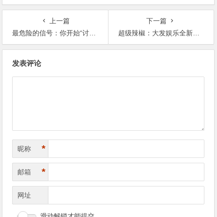
上一篇
下一篇
最危险的信号：你开始“讨厌等待”
超级辣椒：大发娱乐全新上线的火辣之选
文
发表评论
章
导
航
*
昵称
*
邮箱
网址
滑动解锁才能提交