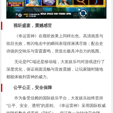
视听盛宴，震撼感官
《幸运雷神》在视听效果上同样出色。高清画质与
炫目光效，将闪电击中的瞬间表现得淋漓尽致；配合史
诗级的交响乐与雷霆轰鸣，营造出极具冲击力的氛围。
无论是PC端还是移动端，
大发娱乐
均对游戏进行了
深度优化，保证画面流畅与音效震撼，让玩家随时随地
都能体验到雷神的威力。
公平公正，安全保障
作为备受信赖的国际娱乐平台，
大发娱乐
始终坚持
“公平、安全、透明”的原则。《幸运雷神》采用国际权威