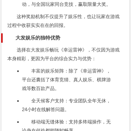
动，与全国玩家同台竞技，赢取限量大奖。
这种奖励机制不仅提升了娱乐性，也让玩家在游戏
过程中收获实实在在的回报。
大发娱乐
的独特优势
选择在
大发娱乐
畅玩《幸运雷神》，不仅因为游戏
本身精彩，更因为平台的综合实力与优势：
丰富的娱乐矩阵：除了《幸运雷神》，
平台还囊括了体育竞猜、真人娱乐、棋牌游
戏等数百款产品。
全天候客户支持：专业团队全年无休，
24小时在线解答问题。
移动端无缝体验：支持多终端操作，无
论身在何处都能随时畅享。