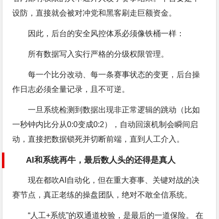
设防，直接就会被对冲党和黑客刷走巨额资金。
因此，后台的安全风控体系必须像铁桶一样：
所有数据写入实行严格的分级权限管理。
每一个比分改动、每一条赛事状态的变更，后台操
作日志必须全量记录，且不可逆。
一旦系统检测到数据出现非正常逻辑的跳动（比如
一秒钟内比分从0:0变成0:2），自动回滚机制会瞬间启
动，直接把数据锁死并切断前端，直到人工介入。
AI和系统再牛，最后数人头的还得是真人
现在都吹AI自动化，但在重大赛事、关键对战的决
赛节点，真正老练的操盘团队，绝对不敢全信系统。
“人工+系统”的双通道校验，是最后的一道保险。 在