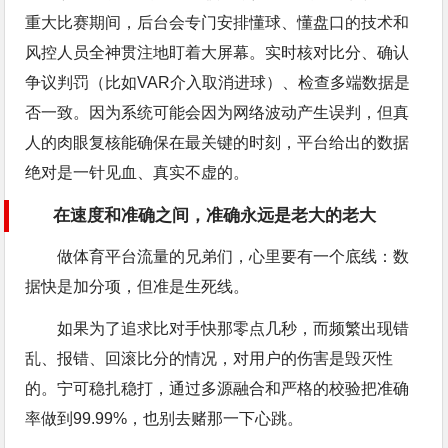
重大比赛期间，后台会专门安排懂球、懂盘口的技术和
风控人员全神贯注地盯着大屏幕。实时核对比分、确认
争议判罚（比如VAR介入取消进球）、检查多端数据是
否一致。因为系统可能会因为网络波动产生误判，但真
人的肉眼复核能确保在最关键的时刻，平台给出的数据
绝对是一针见血、真实不虚的。
在速度和准确之间，准确永远是老大的老大
做体育平台流量的兄弟们，心里要有一个底线：数
据快是加分项，但准是生死线。
如果为了追求比对手快那零点几秒，而频繁出现错
乱、报错、回滚比分的情况，对用户的伤害是毁灭性
的。宁可稳扎稳打，通过多源融合和严格的校验把准确
率做到99.99%，也别去赌那一下心跳。