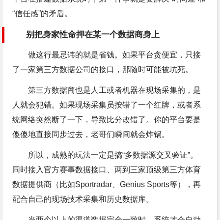
“信任感”的矛盾。
别把身家性命押在某一个数据商身上
做这行最忌讳的就是省钱。如果平台贪便宜，只接
了一家第三方数据公司的接口，那随时可能被坑死。
第三方数据商也是人工或者机器在现场采集的，是
人就会犯错。如果现场采集员按错了一个红牌，或者系
统网络突然断了一下，导致比分改错了。你的平台要是
傻傻地直接同步过去，老哥们瞬间就会炸锅。
所以，成熟的玩法一定是搞“多数据源交叉验证”。
同时接入官方赛事数据接口、两到三家顶级第三方体育
数据提供商（比如Sportradar、Genius Sports等），再
配合自己的现场技术采集和历史数据库。
当两个以上的渠道数据完全一致时，系统才会自动