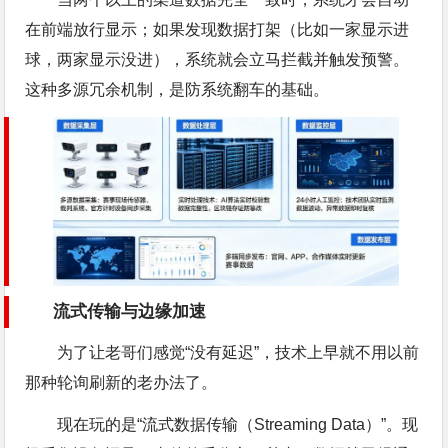
在前端放行显示；如果发现数据打架（比如一家显示进
球，两家显示没进），系统就会立马拦截并触发预警。
这种多源冗余机制，是防系统翻车的基础。
流式传输与边缘加速
为了让老哥们感觉“没有延迟”，技术上早就不用以前
那种轮询刷新的老办法了。
现在玩的是“流式数据传输（Streaming Data）”。现