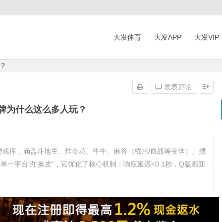
大发体育
大发APP
大发VIP
？
发表评论
牌为什么这么多人玩？
游戏库，涵盖斗地主、炸金花、牛牛、麻将（杭州/血战等变体）、掼
单一平台的“换皮”，它优化了核心机制：响应延迟<0.1秒，Q版画面