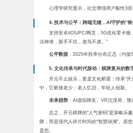
心理学研究显示，社交增强用户黏性3
4. 技术与公平：跨端无缝，AI守护的“
支持安卓/iOS/PC/网页，5G优化零
法神准，新手不坑，老鸟不虐。”
公平数据
：2025年胜率分布正态（均值
5. 文化传承与时代脉动：棋牌复兴的数
开元不止娱乐，更是文化桥梁：传承“开
中，它桥接老少：老人忆旧，年轻人创新。
未来趋势
：AI虚拟牌友、VR沉浸局，预
总之，开元棋牌的“人气密码”是策略乐
阱，而是现代人碎片时间的“智慧绿洲”。若
是您。