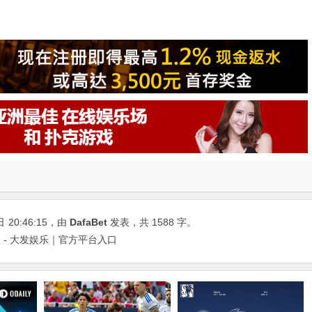
日
20:46:15
，由
DafaBet
发表，共 1588 字。
- 大发娱乐｜官方平台入口