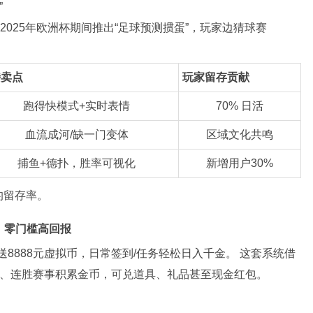
”
2025年欧洲杯期间推出“足球预测掼蛋”，玩家边猜球赛
特卖点
玩家留存贡献
跑得快模式+实时表情
70% 日活
血流成河/缺一门变体
区域文化共鸣
捕鱼+德扑，胜率可视化
新增用户30%
的留存率。
”，零门槛高回报
册即送8888元虚拟币，日常签到/任务轻松日入千金。 这套系统借
战、连胜赛事积累金币，可兑道具、礼品甚至现金红包。