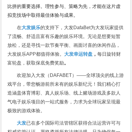
比拼的重要选择。理性参与、策略为先，才能在这片虚
拟竞技场中取得最佳体验与成果。
在
大发娱乐
的支持下，大发DafaBet为大发玩家提供
了流畅、舒适且富有乐趣的娱乐环境。无论是想要短暂
放松，还是寻找一款节奏平衡、画面讨喜的休闲作品，
大发娱乐APP都值得体验。
大发幸运转盘
，
每日旋转财
富轮盘，获取保底免费奖励
。
欢迎加入大发（DAFABET）——全球顶尖的线上游
戏平台，带您畅游前所未有的娱乐新纪元！我们精心打
造涵盖体育博彩、真人娱乐场、线上赌场游戏及多款人
气电子娱乐项目的一站式服务，力求为全球玩家呈现最
极致的游戏体验。
大发
已在多个国际司法管辖区获得合法运营许可与
权威监管认证，严格遵循所有法律法规，只为确保每一