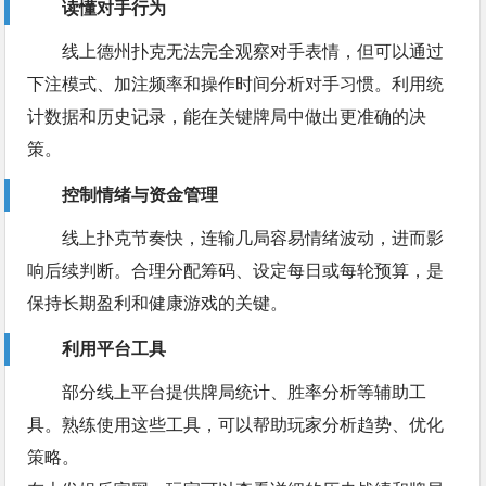
读懂对手行为
线上德州扑克无法完全观察对手表情，但可以通过
下注模式、加注频率和操作时间分析对手习惯。利用统
计数据和历史记录，能在关键牌局中做出更准确的决
策。
控制情绪与资金管理
线上扑克节奏快，连输几局容易情绪波动，进而影
响后续判断。合理分配筹码、设定每日或每轮预算，是
保持长期盈利和健康游戏的关键。
利用平台工具
部分线上平台提供牌局统计、胜率分析等辅助工
具。熟练使用这些工具，可以帮助玩家分析趋势、优化
策略。