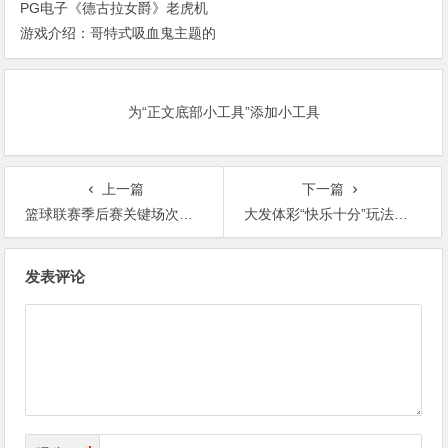
PG电子《德古拉女爵》老虎机
游戏介绍：哥特式吸血鬼主题的
神秘冒险
为“正文底部小工具”添加小工具
上一篇
下一篇
篮球联赛季后赛关键场次赛事预测及球队实力对比
大发体彩“快乐十分”玩法常见问题解答
文
发表评论
章
导
航