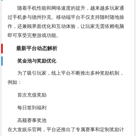
随着手机性能和网络速度的提升，越来越多玩家通
过手机参与德州扑克。移动端平台不仅支持随时随地操
作，还兼顾界面优化和互动体验，让玩家无需依赖电脑
即可享受完整游戏功能。
最新平台动态解析
奖金池与奖励优化
为了吸引玩家，线上平台不断推出多种奖励机制，
例如：
首次充值奖励
每日签到福利
高额赛事奖池
在大发娱乐官网，平台还推出了专属赛事和定制奖励计