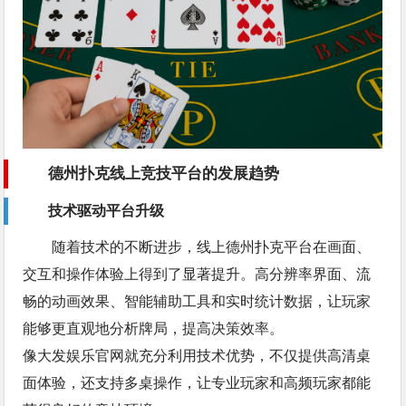
德州扑克线上竞技平台的发展趋势
技术驱动平台升级
随着技术的不断进步，线上德州扑克平台在画面、
交互和操作体验上得到了显著提升。高分辨率界面、流
畅的动画效果、智能辅助工具和实时统计数据，让玩家
能够更直观地分析牌局，提高决策效率。
像大发娱乐官网就充分利用技术优势，不仅提供高清桌
面体验，还支持多桌操作，让专业玩家和高频玩家都能