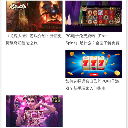
PG电子免费旋转（Free
《龙魂大陆》游戏介绍：开启史
Spins）是什么？全面了解免费
诗级奇幻冒险之旅
游戏机制与触发方式
如何选择适合自己的PG电子游
戏？新手玩家入门指南