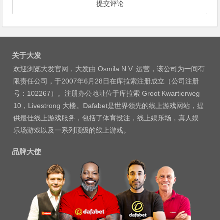
关于大发
欢迎浏览大发官网，大发由 Osmila N.V. 运营，该公司为一间有
限责任公司，于2007年6月28日在库拉索注册成立（公司注册
号：102267）。注册办公地址位于库拉索 Groot Kwartierweg
10，Livestrong 大楼。Dafabet是世界领先的线上游戏网站，提
供最佳线上游戏服务，包括了体育投注，线上娱乐场，真人娱
乐场游戏以及一系列顶级的线上游戏。
品牌大使