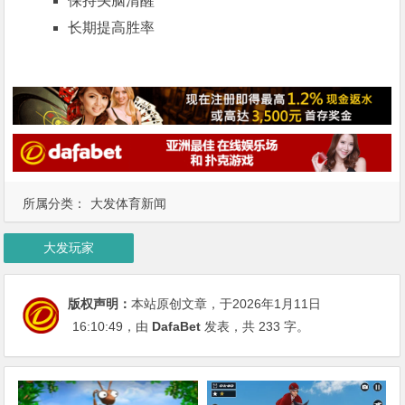
保持头脑清醒
长期提高胜率
所属分类：
大发体育新闻
大发玩家
版权声明：
本站原创文章，于2026年1月11日
16:10:49
，由
DafaBet
发表，共 233 字。