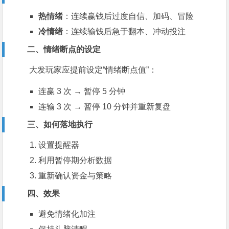
热情绪
：连续赢钱后过度自信、加码、冒险
冷情绪
：连续输钱后急于翻本、冲动投注
二、情绪断点的设定
大发玩家应提前设定“情绪断点值”：
连赢 3 次 → 暂停 5 分钟
连输 3 次 → 暂停 10 分钟并重新复盘
三、如何落地执行
设置提醒器
利用暂停期分析数据
重新确认资金与策略
四、效果
避免情绪化加注