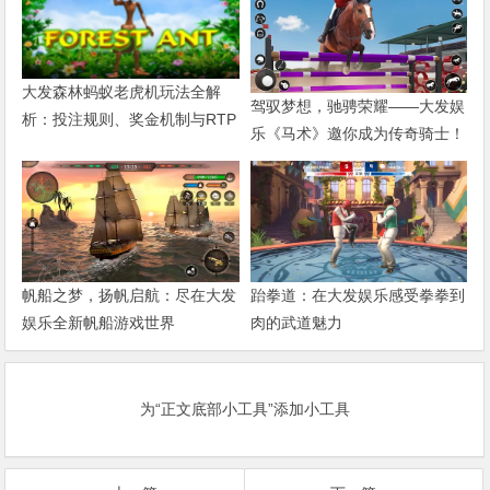
大发森林蚂蚁老虎机玩法全解
驾驭梦想，驰骋荣耀——大发娱
析：投注规则、奖金机制与RTP
乐《马术》邀你成为传奇骑士！
深度解读
帆船之梦，扬帆启航：尽在大发
跆拳道：在大发娱乐感受拳拳到
娱乐全新帆船游戏世界
肉的武道魅力
为“正文底部小工具”添加小工具