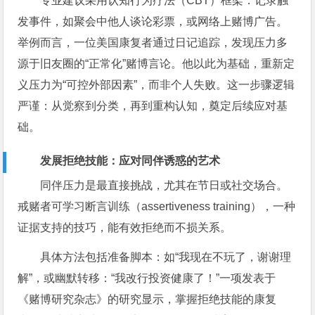
专业建议采用认知行为疗法（CBT）框架：记录触
发事件，如聚会中他人谈论彩票，或网络上赌博广告。
举例而言，一位美国康复者通过日记追踪，发现压力多
源于旧友圈的“正常化”赌博言论。他以此为基础，重新定
义压力为“可控外部因素”，而非个人失败。这一步骤逻辑
严谨：从觉察到分类，再到重构认知，奠定后续应对基
础。
发展拒绝技能：应对同伴诱惑的艺术
同伴压力是最直接挑战，尤其在节日或社交场合。
戒赌者可学习断言训练（assertiveness training），一种
证据支持的技巧，能有效拒绝而不损关系。
具体方法包括准备脚本：如“我现在不玩了，谢谢理
解”，或幽默转移：“我改行投资健康了！”一项发表于
《赌博研究杂志》的研究显示，掌握拒绝技能的康复