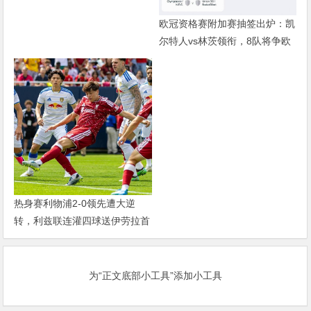
欧冠资格赛附加赛抽签出炉：凯
尔特人vs林茨领衔，8队将争欧
冠正赛门票
热身赛利物浦2-0领先遭大逆
转，利兹联连灌四球送伊劳拉首
败
为“正文底部小工具”添加小工具