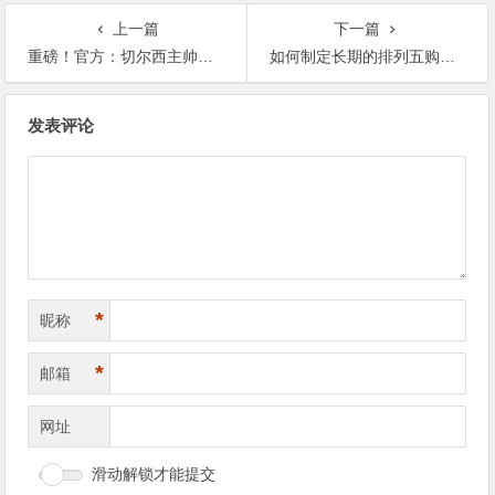
上一篇
下一篇
重磅！官方：切尔西主帅马雷斯卡离任
如何制定长期的排列五购彩计划？
文
发表评论
章
导
航
*
昵称
*
邮箱
网址
滑动解锁才能提交