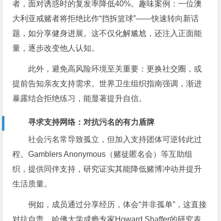
者，面对诱惑时的复发率降低40%。趣味案例：一位澳
大利亚戒赌者将拒绝比作“挡拆篮球”——快速转向新话
题，如分享健身进展。这不仅化解尴尬，还注入正面能
量，逐步改变他人认知。
此外，避免高风险环境至关重要：更换社交圈，或
提前告知亲友支持需求。世界卫生组织指南强调，渐进
暴露结合拒绝练习，能显著提升自信。
寻求支持网络：对抗污名的有力盾牌
社会污名常导致孤立，但加入支持团体可逆转此过
程。Gamblers Anonymous（赌徒匿名会）等互助组
织，提供同伴支持，研究证实其能降低赌博冲动并提升
生活质量。
例如，成员通过分享经历，体会“并非孤单”，这直接
对抗自责。哈佛大学成瘾专家Howard Shaffer的研究表