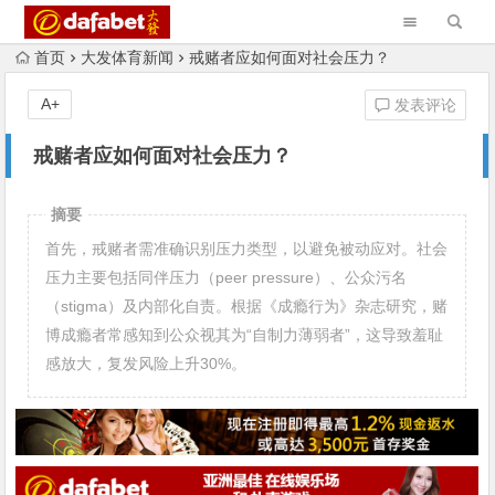
首页
大发体育新闻
戒赌者应如何面对社会压力？
A+
发表评论
戒赌者应如何面对社会压力？
摘要
首先，戒赌者需准确识别压力类型，以避免被动应对。社会
压力主要包括同伴压力（peer pressure）、公众污名
（stigma）及内部化自责。根据《成瘾行为》杂志研究，赌
博成瘾者常感知到公众视其为“自制力薄弱者”，这导致羞耻
感放大，复发风险上升30%。