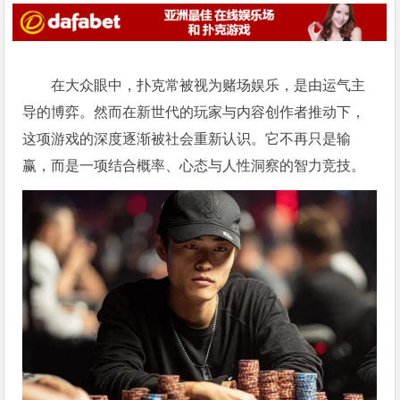
在大众眼中，扑克常被视为赌场娱乐，是由运气主
导的博弈。然而在新世代的玩家与内容创作者推动下，
这项游戏的深度逐渐被社会重新认识。它不再只是输
赢，而是一项结合概率、心态与人性洞察的智力竞技。