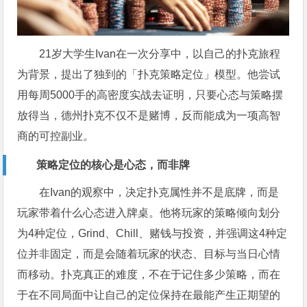
21岁大学生Ivan在一次分享中，以自己的扑克旅程
为背景，提出了独到的「扑克策略定位」模型。他尝试
用每周5000手的高密度实战去证明，只要心态与策略摆
放得当，德州扑克不仅不是赌博，反而能成为一项高智
商的可控副业。
策略定位的核心是心态，而非牌
在Ivan的观察中，决定扑克属性并不是底牌，而是
玩家带着什么心态进入牌桌。他将玩家的策略倾向划分
为4种定位，Grind、Chill、赌钱与投资，并强调这4种定
位并非固定，而是会随着玩家的状态、目标与当日心情
而移动。扑克真正的难度，不在于记住多少策略，而在
于在不同局面中让自己的定位保持在最能产生正期望的