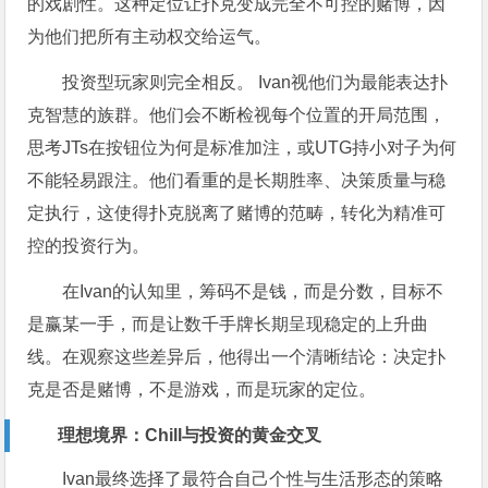
的戏剧性。这种定位让扑克变成完全不可控的赌博，因
为他们把所有主动权交给运气。
投资型玩家则完全相反。 Ivan视他们为最能表达扑
克智慧的族群。他们会不断检视每个位置的开局范围，
思考JTs在按钮位为何是标准加注，或UTG持小对子为何
不能轻易跟注。他们看重的是长期胜率、决策质量与稳
定执行，这使得扑克脱离了赌博的范畴，转化为精准可
控的投资行为。
在Ivan的认知里，筹码不是钱，而是分数，目标不
是赢某一手，而是让数千手牌长期呈现稳定的上升曲
线。在观察这些差异后，他得出一个清晰结论：决定扑
克是否是赌博，不是游戏，而是玩家的定位。
理想境界：Chill与投资的黄金交叉
Ivan最终选择了最符合自己个性与生活形态的策略