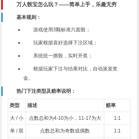
万人骰宝怎么玩？——简单上手，乐趣无穷
基本规则：
游戏使用3颗标准六面骰；
玩家根据喜好选择下注区域；
系统统一掷骰，实时开奖；
根据玩家下注与结果对比，自动派发奖
金。
热门下注类型及赔率说明：
类型
描述
赔率
大 / 小
点数总和为4-10为小，11-17为大
1:1
单 / 双
点数总和为奇数或偶数
1:1