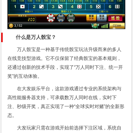
什么是万人骰宝？
万人骰宝是一种基于传统骰宝玩法升级而来的多人
在线竞技型游戏。它不仅保留了经典骰宝的基本规则，
还通过创新的技术手段，实现了“万人同时下注、统一开
奖”的互动体验。
在大发娱乐平台，这款游戏通过专业的系统架构与
高性能服务器支持，可承载数万人同时在线，实时下
注、秒级开奖，真正实现了一种“全球实时对赌”的全新形
态。
大发玩家只需在游戏开始前选择下注区域，系统自