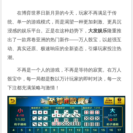
在博弈世界日新月异的今天，玩家不再满足于传
统、单一的游戏模式，而是渴望一种更加刺激、更具沉
浸感的娱乐平台。正是在这种趋势下，
大发娱乐
隆重推
出了一款席卷亚洲的热门新作——万人骰宝，以超强互
动、真实还原、极速响应的全新姿态，引爆玩家投注热
潮。
不再是一个人的游戏，不再是等待的寂寞。在万人
骰宝中，每一局都是数以万计玩家的即时对决，每一次
下注都充满策略与激情！