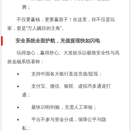
腾；
不仅要赢钱，更要赢面子！在这里，你不仅是玩
家，更是“万人瞩目的主角”。
安全系统全面护航，充值提现快如闪电
玩得放心，赢得舒心。大发娱乐以极致安全性与高
效金融系统著称：
支持中国各大银行直连充值/提现；
支付宝、微信、银联、虚拟币多通道打
通；
最快10秒到账，无需人工审核；
平台不参与资金分成，保障公平与隐
私；