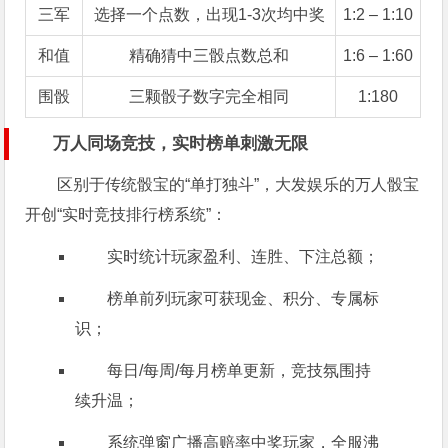
三军
选择一个点数，出现1-3次均中奖
1:2 – 1:10
和值
精确猜中三骰点数总和
1:6 – 1:60
围骰
三颗骰子数字完全相同
1:180
万人同场竞技，实时榜单刺激无限
区别于传统骰宝的“单打独斗”，大发娱乐的万人骰宝
开创“实时竞技排行榜系统”：
实时统计玩家盈利、连胜、下注总额；
榜单前列玩家可获现金、积分、专属标
识；
每日/每周/每月榜单更新，竞技氛围持
续升温；
系统弹窗广播高赔率中奖玩家，全服沸