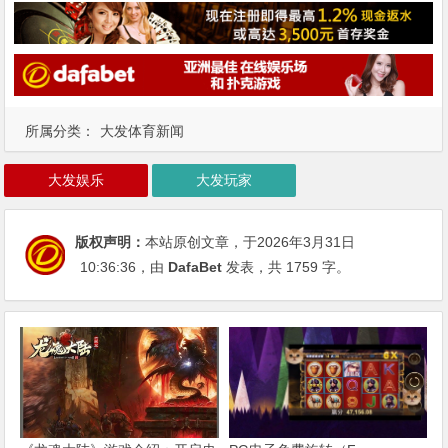
所属分类：
大发体育新闻
大发娱乐
大发玩家
版权声明：
本站原创文章，于2026年3月31日
10:36:36
，由
DafaBet
发表，共 1759 字。