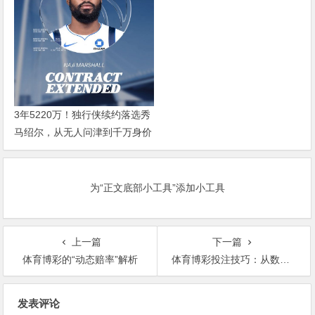
3年5220万！独行侠续约落选秀
马绍尔，从无人问津到千万身价
为“正文底部小工具”添加小工具
上一篇
下一篇
体育博彩的“动态赔率”解析
体育博彩投注技巧：从数据到决策
文
发表评论
章