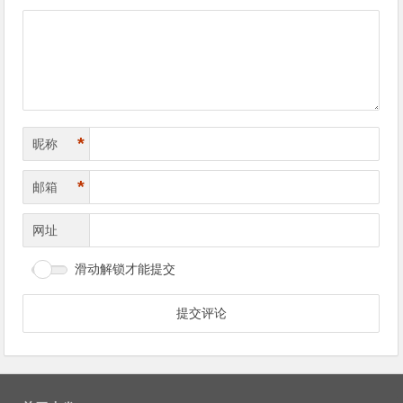
导
航
*
昵称
*
邮箱
网址
滑动解锁才能提交