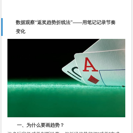
数据观察“返奖趋势折线法”——用笔记记录节奏
变化
一、为什么要画趋势？