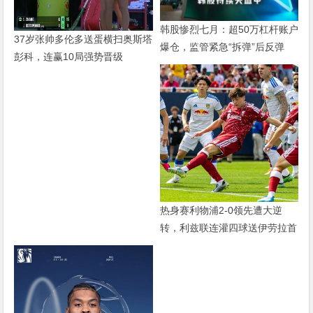
韩股惨烈七月：超50万杠杆账户
37岁张帅多伦多送蛋横扫奥斯塔
爆仓，监管紧急“拆弹”后反弹
彭科，连赢10局强势晋级
热身赛利物浦2-0领先遭大逆
转，利兹联连灌四球送伊劳拉首
败