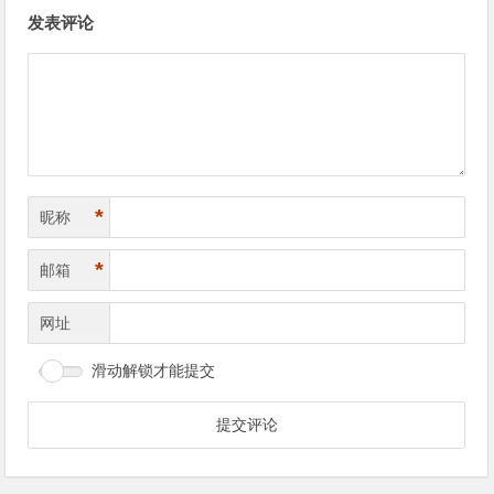
文
发表评论
章
导
航
*
昵称
*
邮箱
网址
滑动解锁才能提交