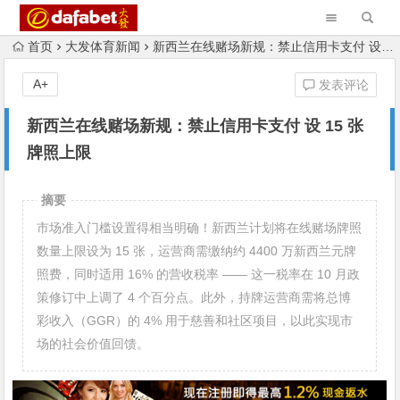
首页
大发体育新闻
新西兰在线赌场新规：禁止信用卡支付 设 15 张牌照上限
A+
发表评论
新西兰在线赌场新规：禁止信用卡支付 设 15 张
牌照上限
摘要
市场准入门槛设置得相当明确！新西兰计划将在线赌场牌照
数量上限设为 15 张，运营商需缴纳约 4400 万新西兰元牌
照费，同时适用 16% 的营收税率 —— 这一税率在 10 月政
策修订中上调了 4 个百分点。此外，持牌运营商需将总博
彩收入（GGR）的 4% 用于慈善和社区项目，以此实现市
场的社会价值回馈。