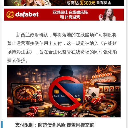
新西兰政府确认，即将落地的在线赌场许可制度将
禁止运营商接受信用卡支付，这一规定被纳入《在线赌
场博彩法案》，旨在合法化监管在线赌场的同时强化消
费者保护。
支付限制：防范债务风险 覆盖间接充值