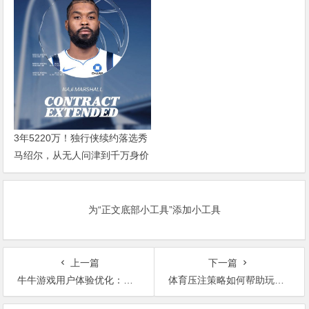
3年5220万！独行侠续约落选秀
马绍尔，从无人问津到千万身价
为“正文底部小工具”添加小工具
上一篇
下一篇
牛牛游戏用户体验优化：提升玩家满意度与留存率的策略
体育压注策略如何帮助玩家盈利