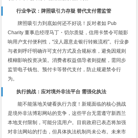
行业争议：牌照吸引力存疑 替代支付需监管
牌照吸引力到底如何还不好说！反对者如 Pub
Charity 董事总经理马丁・切尔质疑，信用卡禁令可能影
响用户支付便利性，“没人愿意走银行转账流程”。行业参
与者则呼吁明确许可支付方式及合规标准，避免因规则
模糊影响投资决策。消费者权益倡导者则提醒，需同步
监管电子钱包、预付卡等替代支付，防止规避禁令行
为。
执行挑战：应对境外非法平台 需强化执法
能不能落地关键看执行力度！新规面临的核心挑战
是境外非法博彩网站的竞争，这些平台无需遵守新西兰
本地支付限制，可能分流用户。目前政府已表态将加强
对非法网站的打击，但具体执法机制尚未公布。未来市