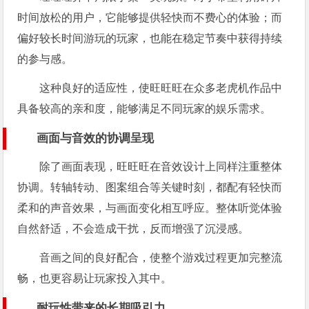
时间放松的用户，它能够提供轻快而不费心的体验；而
偏好较长时间游玩的玩家，也能在稳定节奏中获得持续
的参与感。
这种良好的适应性，使旺旺旺在众多老虎机作品中
具备较高的亲和度，能够满足不同玩家的娱乐需求。
画面与音效的协调呈现
除了画面表现，旺旺旺在音效设计上同样注重整体
协调。转轴转动、图案组合等关键时刻，都配有轻快而
柔和的声音效果，与画面变化相互呼应。整体听觉体验
自然舒适，不会造成干扰，反而增强了沉浸感。
音画之间的良好配合，使整个游戏过程更加完整流
畅，也更容易让玩家投入其中。
耐玩性带来的长期吸引力