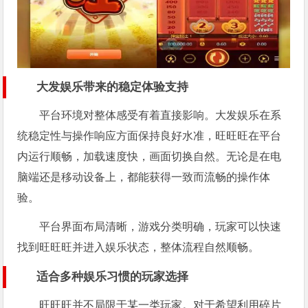
大发娱乐
带来的稳定体验支持
平台环境对整体感受有着直接影响。
大发娱乐
在系
统稳定性与操作响应方面保持良好水准，旺旺旺在平台
内运行顺畅，加载速度快，画面切换自然。无论是在电
脑端还是移动设备上，都能获得一致而流畅的操作体
验。
平台界面布局清晰，游戏分类明确，玩家可以快速
找到旺旺旺并进入娱乐状态，整体流程自然顺畅。
适合多种娱乐习惯的玩家选择
旺旺旺并不局限于某一类玩家。对于希望利用碎片