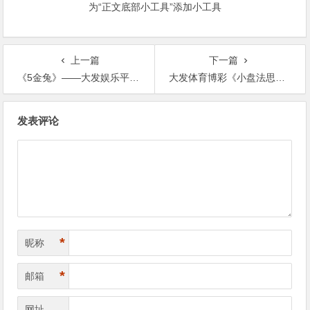
为“正文底部小工具”添加小工具
上一篇
下一篇
《5金兔》——大发娱乐平台上一款寓意吉祥、节奏平衡的东方老虎机作品
大发体育博彩《小盘法思维》——如何在低关注度赛事中发现价值
文
发表评论
章
导
航
*
昵称
*
邮箱
网址