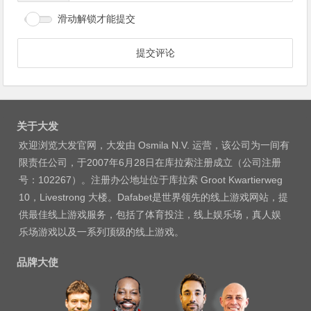
滑动解锁才能提交
关于大发
欢迎浏览大发官网，大发由 Osmila N.V. 运营，该公司为一间有
限责任公司，于2007年6月28日在库拉索注册成立（公司注册
号：102267）。注册办公地址位于库拉索 Groot Kwartierweg
10，Livestrong 大楼。Dafabet是世界领先的线上游戏网站，提
供最佳线上游戏服务，包括了体育投注，线上娱乐场，真人娱
乐场游戏以及一系列顶级的线上游戏。
品牌大使