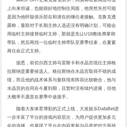
上向来坦诚，也能很好地控制住局面，他突然失控可能
是因为他怀疑俱乐部在和潜在的继任者接触。克鲁克透
露称，曼联对于长期主帅人选还没有明确计划，可能会
用临时主帅接替临时主帅，那就是先让U18教练弗莱彻
带队，然后再找一位临时主帅带队至赛季结束，在夏窗
再任命正式主帅。
据悉，前切尔西主帅马雷斯卡和水晶宫现任主帅格
拉斯纳是重要候选人。格拉斯纳在水晶宫取得不错的成
绩，而且他的战术体系与曼联现有阵容比较吻合，他与
水晶宫的合同在今夏到期，且暂时没有续约进展，但他
大概率不愿意在赛季中途接手。
随着大发体育博彩的正式上线，
大发娱乐DafaBet
进
一步丰富了平台的游戏内容层次，为用户提供更加多元
化的选择，也展现了平台在内容更新与品质把控方面持