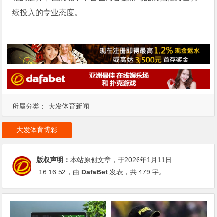
续投入的专业态度。
所属分类：
大发体育新闻
大发体育博彩
版权声明：
本站原创文章，于2026年1月11日
16:16:52
，由
DafaBet
发表，共 479 字。