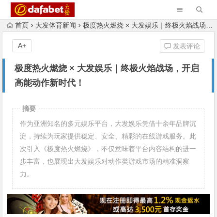
首页
大发体育新闻
极度热火燃烧 × 大发娱乐｜终极火焰战场，开启高能动作新时代！
A+
发表评论
极度热火燃烧 × 大发娱乐｜终极火焰战场，开启
高能动作新时代！
摘要
作为亚洲知名的多元娱乐平台，大发娱乐凭借十余年品牌沉
淀，持续为玩家提供稳定、安全、精彩的在线游戏服务。此
次引入《极度热火燃烧》，不仅意味着平台内容结构的进一
步丰富，也展现出大发娱乐对动作类游戏市场的精准洞察
力。