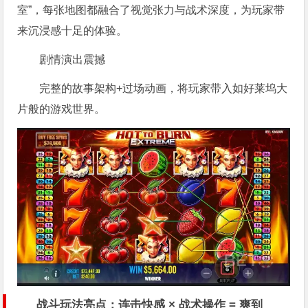
室”，每张地图都融合了视觉张力与战术深度，为玩家带
来沉浸感十足的体验。
剧情演出震撼
完整的故事架构+过场动画，将玩家带入如好莱坞大
片般的游戏世界。
战斗玩法亮点：连击快感 × 战术操作 = 爽到