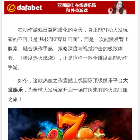
在动作游戏日益同质化的今天，真正能打动大发玩
家的不再只是“炫技”和“爆炸画面”，而是一次能激发肾上
腺素、融合操作手感、策略深度与视觉冲击的极致体
验。《极度热火燃烧》，正是这样一款全维度高能动作
手游。
如今，这款热血之作震撼上线国际顶级娱乐平台
大
发娱乐
，为全球大发玩家开启一场前所未有的火焰征服
之旅！