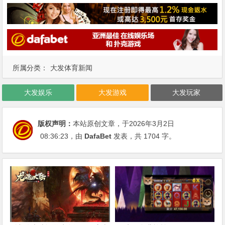
所属分类：
大发体育新闻
大发娱乐
大发游戏
大发玩家
版权声明：
本站原创文章，于2026年3月2日
08:36:23
，由
DafaBet
发表，共 1704 字。