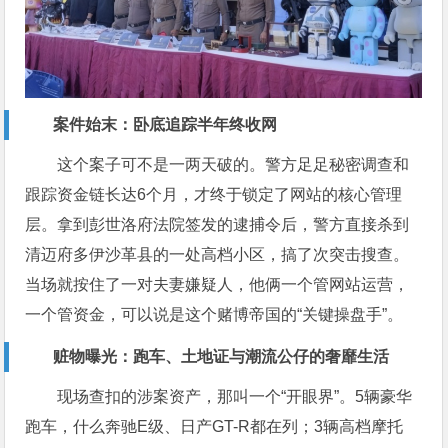
案件始末：卧底追踪半年终收网
这个案子可不是一两天破的。警方足足秘密调查和
跟踪资金链长达6个月，才终于锁定了网站的核心管理
层。拿到彭世洛府法院签发的逮捕令后，警方直接杀到
清迈府多伊沙革县的一处高档小区，搞了次突击搜查。
当场就按住了一对夫妻嫌疑人，他俩一个管网站运营，
一个管资金，可以说是这个赌博帝国的“关键操盘手”。
赃物曝光：跑车、土地证与潮流公仔的奢靡生活
现场查扣的涉案资产，那叫一个“开眼界”。5辆豪华
跑车，什么奔驰E级、日产GT-R都在列；3辆高档摩托