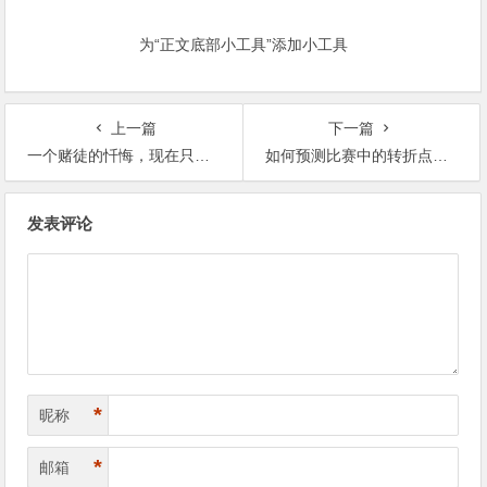
为“正文底部小工具”添加小工具
上一篇
下一篇
一个赌徒的忏悔，现在只愿浪子回头！
如何预测比赛中的转折点，从而在正确时机投注
文
发表评论
章
导
航
*
昵称
*
邮箱