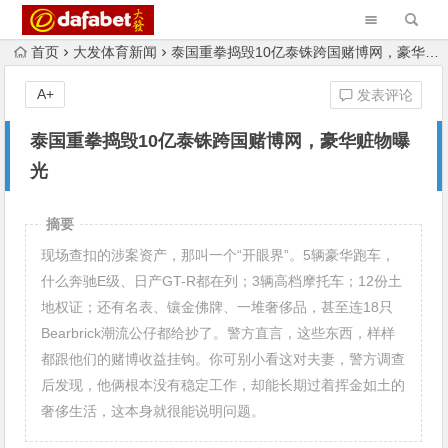
首页
大发体育新闻
泰国重拳捣毁10亿泰铢跨国赌博网，豪华赃物曝光
A+
发表评论
泰国重拳捣毁10亿泰铢跨国赌博网，豪华赃物曝
光
摘要
现场查扣的涉案资产，那叫一个“开眼界”。5辆豪华跑车，
什么奔驰E级、日产GT-R都在列；3辆高档摩托车；12份土
地权证；还有名表、镶金佛牌、一堆奢侈品，甚至连18只
Bearbrick潮流公仔都给抄了。警方直言，这些东西，样样
都跟他们的赌博收益挂钩。你可别小看这对夫妻，警方调查
后发现，他俩根本没有稳定工作，却能长期过着挥金如土的
奢侈生活，这本身就很能说明问题。