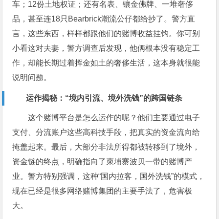
车；12份土地权证；还有名表、镶金佛牌、一堆奢侈
品，甚至连18只Bearbrick潮流公仔都给抄了。警方直
言，这些东西，样样都跟他们的赌博收益挂钩。你可别
小看这对夫妻，警方调查后发现，他俩根本没有稳定工
作，却能长期过着挥金如土的奢侈生活，这本身就很能
说明问题。
运作揭秘：“境内引流、境外洗钱”的跨国链条
这个赌博平台是怎么运作的呢？他们主要通过电子
支付、分流账户这些高科技手段，把真实的资金流向给
掩盖起来。最后，大部分非法所得都被转移到了境外，
资金链的终点，明确指向了柬埔寨波贝一带的赌博产
业。警方特别强调，这种“国内拉客，国外洗钱”的模式，
现在已经是很多网络赌博集团的主要手法了，危害极
大。