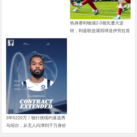
热身赛利物浦2-0领先遭大逆
转，利兹联连灌四球送伊劳拉首
败
3年5220万！独行侠续约落选秀
马绍尔，从无人问津到千万身价