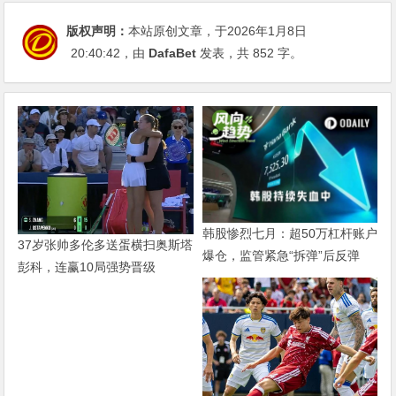
版权声明：
本站原创文章，于2026年1月8日
20:40:42
，由
DafaBet
发表，共 852 字。
韩股惨烈七月：超50万杠杆账户
37岁张帅多伦多送蛋横扫奥斯塔
爆仓，监管紧急“拆弹”后反弹
彭科，连赢10局强势晋级