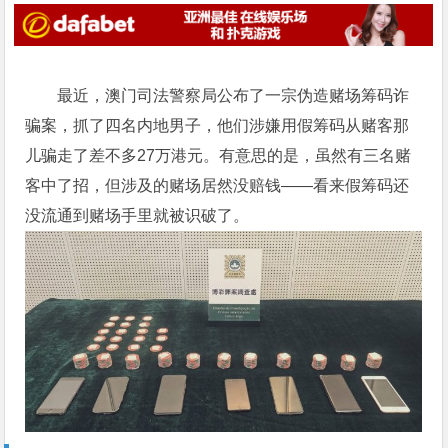
最近，澳门司法警察局公布了一宗伪造赌场筹码诈
骗案，抓了四名内地男子，他们涉嫌用假筹码从赌客那
儿骗走了差不多27万港元。有意思的是，虽然有三名赌
客中了招，但涉及的赌场居然没赔钱——看来假筹码还
没流通到赌场手里就被识破了。