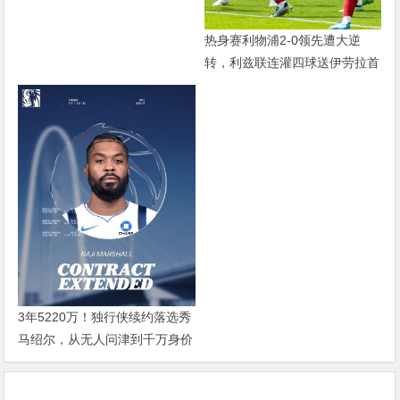
热身赛利物浦2-0领先遭大逆
转，利兹联连灌四球送伊劳拉首
败
3年5220万！独行侠续约落选秀
马绍尔，从无人问津到千万身价