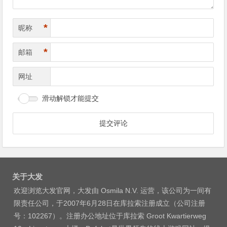
*
昵称
*
邮箱
网址
滑动解锁才能提交
关于大发
欢迎浏览大发官网，大发由 Osmila N.V. 运营，该公司为一间有
限责任公司，于2007年6月28日在库拉索注册成立（公司注册
号：102267）。注册办公地址位于库拉索 Groot Kwartierweg