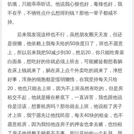
饥饿，只能乖乖听话。他说我心狠也好，毒辣也好，我
不在乎，不牺牲点什么想得到钱？那他一辈子都戒不
掉。
后来我发现这样也不行，虽然朋友圈天天发，但还
是很懒，他依赖上我每天给的50块度日了，班也不愿意
上，所以后来我把50减少到30，然后20，你只能吃青菜
白面条，想吃好的你就必须上班去，可能赌徒都想着躺
在床上钱就来了，躺在床上点个外卖吃的就来了，净想
好事，浑身的细胞都是懦弱懒惰，在我坚持每天只给
20，他也只能去上班，因为不上班虽然有吃的，但是房
租交不起，他就是睡在桥底下，一直诉苦，我也跟他说
你是活该，想要租房吗？那你就去上班，他说租了房子
才上班，我宁愿先让他找民宿，每天40块的租金，也不
愿意租房，因为我怕他连房子的押金也拿去赌，也怕租
了房子他就整天躺着不干事，所以开始的一个礼拜，我