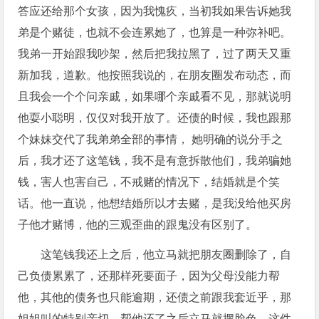
答应还给那个女孩，因为我愧疚，当初我如果告诉她我
弟是个赌徒，也就不会连累她了，也算是一种弥补吧。
我弟一开始跟我吵架，然后把我拉黑了，过了两天又重
新加我，道歉。他按照我说的，在朋友圈发布动态，而
且我会一个个问亲戚，如果哪个亲戚看不见，那就说明
他耍小聪明，仅仅对我开放了。还债的时候，我也跟那
个妹妹交代了我弟弟全部的事情， 她明确的说分手之
后，我才还了这笔钱，我不是有意拆散他们，我弟骗她
钱，害人也害自己，不戒赌的情况下，结婚就是个笑
话。他一直说，他想结婚所以才去赌，是我没给他买房
子他才赌博，他的三观歪曲的跟鬼没有区别了。
这笔钱我还上之后，他立马就把朋友圈删除了，自
己负债累累了，还那样死要面子，因为父母没能力帮
他，其他的债务也只能逾期，还债之前跟我套近乎，那
姐姐叫的特别亲切，帮他还了之后立马就摆脸色。这件