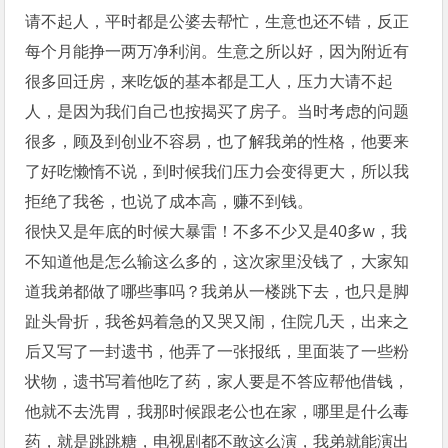
请不起人，平时都是公婆去帮忙，生意也还不错，反正
每个月能挣一两万净利润。生意之所以好，因为附近有
很多回迁房，来吃饭的基本都是工人，压力大请不起
人，是因为我们自己也按揭买了房子。当时考虑的问题
很多，顾及到创业不容易，也了解我弟的性格，他要来
了好吃懒惰不说，到时候我们压力会变得更大，所以我
拒绝了我爸，也说了成本高，赚不到钱。
很快又是年底的时候大暴雷！不多不少又是40多w，我
不知道他是怎么输这么多的，这次家里没钱了，大家知
道我弟都做了哪些事吗？我弟从一楼跳下去，也只是脚
趾头骨折，我爸妈着急的又哭又闹，住院几天，出来之
后又写了一封遗书，他弄了一张报纸，里面装了一些粉
状物，遗书写着他吃了药，家人要是不答应帮他借钱，
他就不去洗胃，我那时候跟老公也在家，哪里是什么毒
药，就是跳跳糖，电视剧都不敢这么演，我弟就能演出