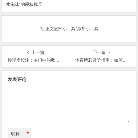
水泡沫”的硬核标尺
为“正文底部小工具”添加小工具
上一篇
下一篇
控球率投注：冷门中的数据逻辑
体育博彩进阶指南：如何运用“盘口解读”找到价值投注
文
发表评论
章
导
航
*
昵称