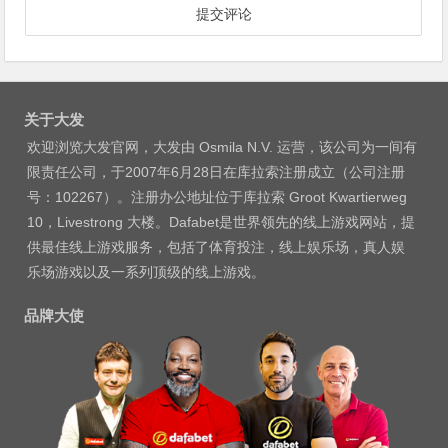
关于大发
欢迎浏览大发官网，大发由 Osmila N.V. 运营，该公司为一间有
限责任公司，于2007年6月28日在库拉索注册成立（公司注册
号：102267）。注册办公地址位于库拉索 Groot Kwartierweg
10，Livestrong 大楼。Dafabet是世界领先的线上游戏网站，提
供最佳线上游戏服务，包括了体育投注，线上娱乐场，真人娱
乐场游戏以及一系列顶级的线上游戏。
品牌大使