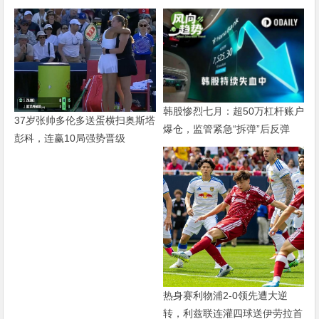
韩股惨烈七月：超50万杠杆账户
37岁张帅多伦多送蛋横扫奥斯塔
爆仓，监管紧急“拆弹”后反弹
彭科，连赢10局强势晋级
热身赛利物浦2-0领先遭大逆
转，利兹联连灌四球送伊劳拉首