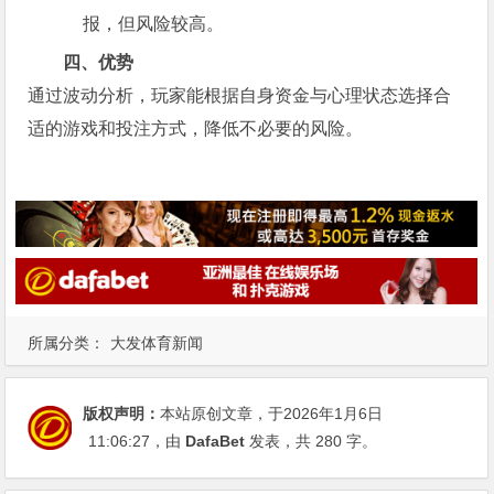
报，但风险较高。
四、优势
通过波动分析，玩家能根据自身资金与心理状态选择合
适的游戏和投注方式，降低不必要的风险。
所属分类：
大发体育新闻
版权声明：
本站原创文章，于2026年1月6日
11:06:27
，由
DafaBet
发表，共 280 字。