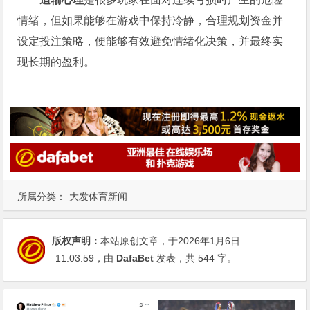
情绪，但如果能够在游戏中保持冷静，合理规划资金并
设定投注策略，便能够有效避免情绪化决策，并最终实
现长期的盈利。
所属分类：
大发体育新闻
版权声明：
本站原创文章，于2026年1月6日
11:03:59
，由
DafaBet
发表，共 544 字。