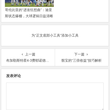
哥伦比亚的“进攻狂想曲”：迪亚
斯状态爆棚，大球逻辑日益清晰
为“正文底部小工具”添加小工具
上一篇
下一篇
布加勒斯特星4-3费耶诺德，特纳塞、蒂亚姆破门
骰宝的“三倍收益”技巧解析
文
发表评论
章
导
航