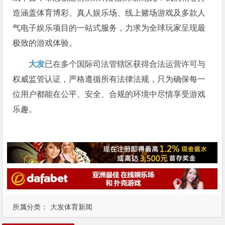
造涵盖体育博彩、真人娱乐场、线上赌场游戏及多款人
气电子娱乐项目的一站式服务，力求为全球玩家呈现最
极致的游戏体验。
大发
已在多个国际司法管辖区获得合法运营许可与
权威监管认证，严格遵循所有法律法规，只为确保每一
位用户都能在公平、安全、合规的环境中尽情享受游戏
乐趣。
所属分类：
大发体育新闻