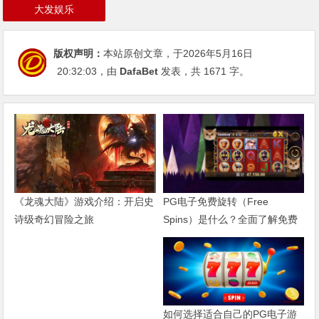
大发娱乐
版权声明：
本站原创文章，于2026年5月16日
20:32:03
，由
DafaBet
发表，共 1671 字。
PG电子免费旋转（Free
《龙魂大陆》游戏介绍：开启史
Spins）是什么？全面了解免费
诗级奇幻冒险之旅
游戏机制与触发方式
如何选择适合自己的PG电子游