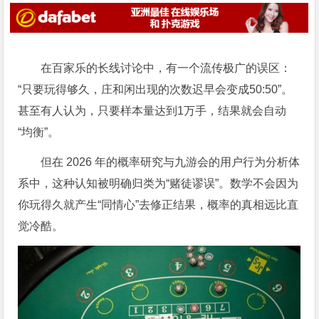
在百家乐的长线讨论中，有一个流传极广的误区：
“只要玩得够久，庄和闲出现的次数迟早会变成50:50”。
甚至有人认为，只要样本量达到1万手，结果就会自动
“均衡”。
但在 2026 年的概率研究与九游会的用户行为分析体
系中，这种认知被明确归类为“赌徒谬误”。数学不会因为
你玩得久就产生“同情心”去修正结果，概率的真相远比直
觉冷酷。