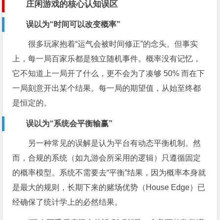
庄闲游戏的核心认知误区
误以为“时间可以改变概率”
很多玩家抱着“运气会被时间修正”的念头。但事实
上，每一局百家乐都是独立随机事件。概率没有记忆，
它不知道上一局开了什么，更不会为了凑够 50% 而在下
一局刻意开出某个结果。每一局的期望值，从始至终都
是恒定的。
误以为“系统会平衡输赢”
另一种常见的误解是认为平台有动态平衡机制。然
而，合规的系统（如九游会所采用的逻辑）只遵循固定
的概率模型。系统不需要去“平衡”结果，因为概率本身就
是最大的规则，长期下来的赌场优势（House Edge）已
经确保了统计学上的必然结果。