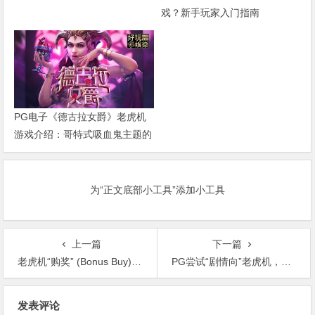
戏？新手玩家入门指南
PG电子《德古拉女爵》老虎机
游戏介绍：哥特式吸血鬼主题的
神秘冒险
为“正文底部小工具”添加小工具
上一篇
下一篇
老虎机“购奖” (Bonus Buy)：长期买入是缩短盈利路径还是加速破产？
PG尝试“剧情向”老虎机，玩家通过中奖解锁角色背景故事。
文
发表评论
章