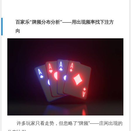
百家乐“牌频分布分析”——用出现频率找下注方
向
许多玩家只看走势，但忽略了“牌频”——庄闲出现的