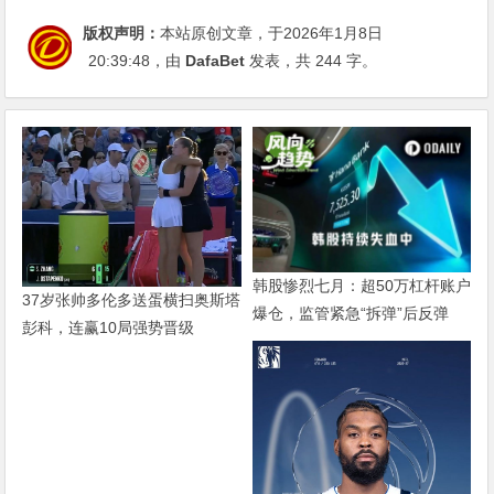
版权声明：
本站原创文章，于2026年1月8日
20:39:48
，由
DafaBet
发表，共 244 字。
韩股惨烈七月：超50万杠杆账户
37岁张帅多伦多送蛋横扫奥斯塔
爆仓，监管紧急“拆弹”后反弹
彭科，连赢10局强势晋级