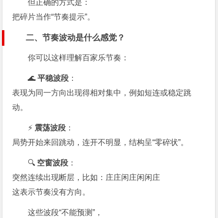
但正确的方式是：
把碎片当作“节奏提示”。
二、节奏波动是什么感觉？
你可以这样理解百家乐节奏：
🌊
平稳波段
：
表现为同一方向出现得相对集中，例如短连或稳定跳
动。
⚡
震荡波段
：
局势开始来回跳动，连开不明显，结构呈“零碎状”。
🔍
空窗波段
：
突然连续出现断层，比如：庄庄闲庄闲闲庄
这表示节奏没有方向。
这些波段“不能预测”，