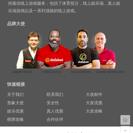
供最佳线上游戏服务，包括了体育投注，线上娱乐场，真人娱
乐场游戏以及一系列顶级的线上游戏。
品牌大使
快速链接
关于我们
联系我们
大发邮件
形象大使
安全性
大发优惠
娱乐优惠
真人优惠
大发攻略
棋牌攻略
合作伙伴