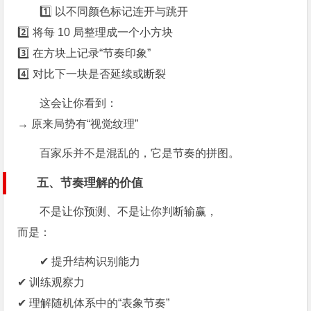
1️⃣ 以不同颜色标记连开与跳开
2️⃣ 将每 10 局整理成一个小方块
3️⃣ 在方块上记录“节奏印象”
4️⃣ 对比下一块是否延续或断裂
这会让你看到：
→ 原来局势有“视觉纹理”
百家乐并不是混乱的，它是节奏的拼图。
五、节奏理解的价值
不是让你预测、不是让你判断输赢，
而是：
✔ 提升结构识别能力
✔ 训练观察力
✔ 理解随机体系中的“表象节奏”