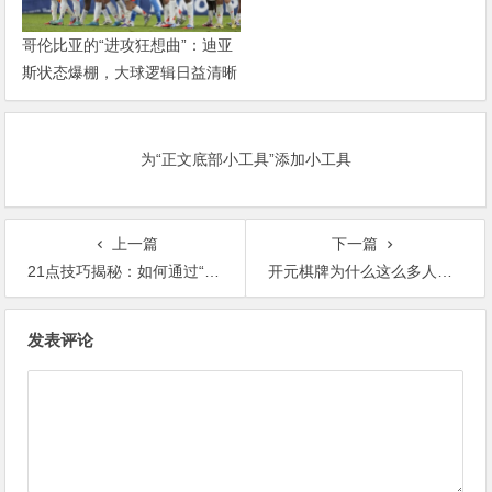
哥伦比亚的“进攻狂想曲”：迪亚
斯状态爆棚，大球逻辑日益清晰
为“正文底部小工具”添加小工具
上一篇
下一篇
21点技巧揭秘：如何通过“观察”成为高手？
开元棋牌为什么这么多人玩？
文
发表评论
章
导
航