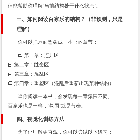
但能帮助你理解“当前结构处于什么状态”。
三、如何阅读百家乐的结构？（非预测，只是
理解）
你可以把局面想象成一本书的章节：
📘 第一章：连开区
📘 第二章：跳变区
📘 第三章：混乱区
📘 第四章：重塑区（混乱后重新出现某种结构）
当你阅读一本书，会发现每一章氛围不同。
百家乐也是一样，“氛围”就是节奏。
四、视觉化训练方法
为了让理解更直观，你可以尝试以下练习：