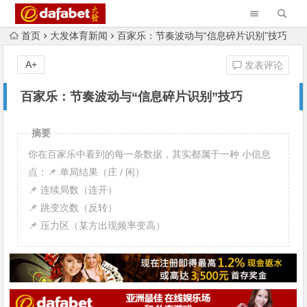
首页
大发体育新闻
百家乐：节奏波动与“信息碎片识别”技巧
A+
发表评论
百家乐：节奏波动与“信息碎片识别”技巧
摘要
你在百家乐中看到的每一条数据，其实都属于一种 小信息
点：📌 单局结果（庄 / 闲）
📌 连续局数（连开）
📌 跳变次数（反转）
📌 压力区（某方出现频率变高）