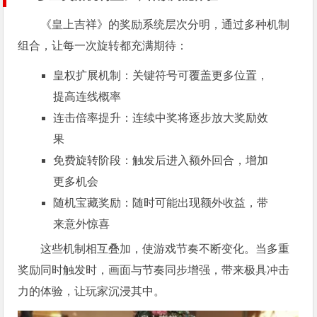
《皇上吉祥》的奖励系统层次分明，通过多种机制
组合，让每一次旋转都充满期待：
皇权扩展机制：关键符号可覆盖更多位置，
提高连线概率
连击倍率提升：连续中奖将逐步放大奖励效
果
免费旋转阶段：触发后进入额外回合，增加
更多机会
随机宝藏奖励：随时可能出现额外收益，带
来意外惊喜
这些机制相互叠加，使游戏节奏不断变化。当多重
奖励同时触发时，画面与节奏同步增强，带来极具冲击
力的体验，让玩家沉浸其中。