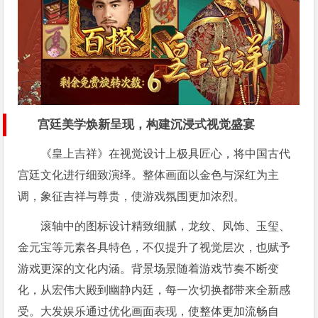
宫廷美学焕新呈现，构建沉浸式视觉盛宴
《皇上吉祥》在视觉设计上极具匠心，将中国古代
宫廷文化进行细致演绎。整体画面以金色与深红为主
调，象征吉祥与尊贵，使游戏氛围更加浓烈。
滚轴中的图标设计精致细腻，龙纹、凤饰、玉玺、
金元宝等元素各具特色，不仅提升了视觉层次，也赋予
游戏更深的文化内涵。背景场景随着游戏节奏不断变
化，从宏伟大殿到幽静内廷，每一次切换都带来全新感
受。
大发娱乐
通过优化画面表现，使整体更加流畅自