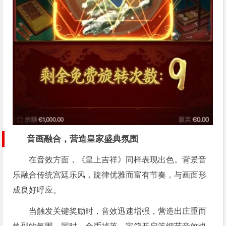
音画融合，营造皇家盛典氛围
在音效方面，《皇上吉祥》同样表现出色。背景音
乐融合传统宫廷乐风，旋律优雅而富有节奏，与画面形
成良好呼应。
当触发关键奖励时，音效迅速增强，营造出庄重而