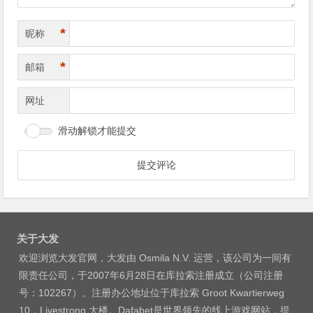
*
昵称
*
邮箱
网址
滑动解锁才能提交
关于大发
欢迎浏览大发官网，大发由 Osmila N.V. 运营，该公司为一间有
限责任公司，于2007年6月28日在库拉索注册成立（公司注册
号：102267）。注册办公地址位于库拉索 Groot Kwartierweg
10，Livestrong 大楼。Dafabet是世界领先的线上游戏网站，提