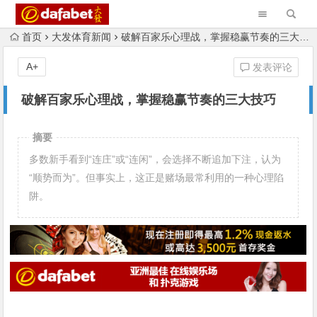
首页
大发体育新闻
破解百家乐心理战，掌握稳赢节奏的三大技巧
A+
发表评论
破解百家乐心理战，掌握稳赢节奏的三大技巧
摘要
多数新手看到“连庄”或“连闲”，会选择不断追加下注，认为
“顺势而为”。但事实上，这正是赌场最常利用的一种心理陷
阱。