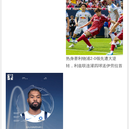
热身赛利物浦2-0领先遭大逆
转，利兹联连灌四球送伊劳拉首
败