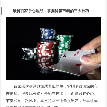
破解百家乐心理战，掌握稳赢节奏的三大技巧
百家乐这款经典游戏看似简单，实则暗藏深深的心
理博弈。很多玩家输不是输在技术上，而是败在心态、
节奏和盲目跟风上。本文将从三个角度出发，分享让你