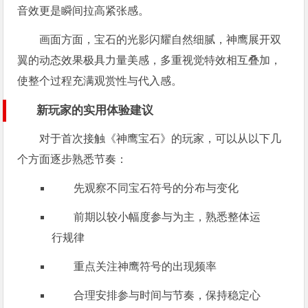
音效更是瞬间拉高紧张感。
画面方面，宝石的光影闪耀自然细腻，神鹰展开双
翼的动态效果极具力量美感，多重视觉特效相互叠加，
使整个过程充满观赏性与代入感。
新玩家的实用体验建议
对于首次接触《神鹰宝石》的玩家，可以从以下几
个方面逐步熟悉节奏：
先观察不同宝石符号的分布与变化
前期以较小幅度参与为主，熟悉整体运
行规律
重点关注神鹰符号的出现频率
合理安排参与时间与节奏，保持稳定心