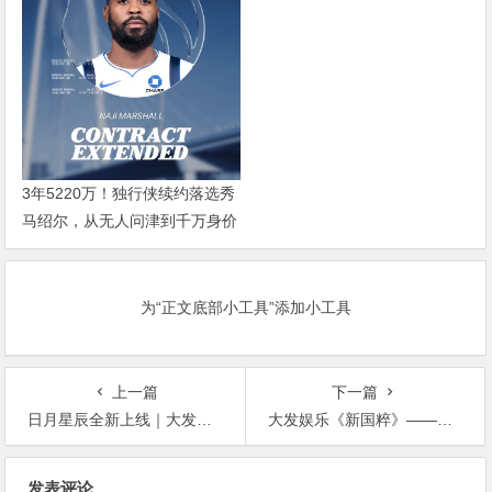
3年5220万！独行侠续约落选秀
马绍尔，从无人问津到千万身价
为“正文底部小工具”添加小工具
上一篇
下一篇
日月星辰全新上线｜大发娱乐呈现星象主题沉浸式老虎机新作
大发娱乐《新国粹》——以东方美学打造的文化主题老虎机精品
文
发表评论