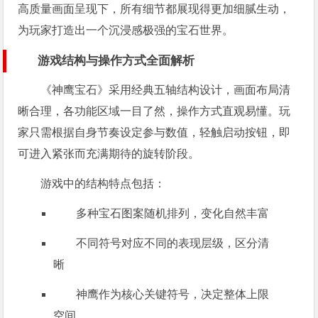
高质量画面呈现下，所有细节都展现得更加细腻生动，
为玩家打造出一个沉浸感极强的宝石世界。
游戏结构与操作方式全面解析
《神鹰宝石》采用经典五轴结构设计，画面布局清
晰合理，各功能区域一目了然，操作方式直观易懂。玩
家只需根据自身节奏设定参与数值，轻触启动按钮，即
可进入紧张而充满期待的旋转阶段。
游戏中的结构特点包括：
多种宝石图案随机排列，变化自然丰富
不同符号对应不同的表现层级，区分清
晰
神鹰作为核心关键符号，决定整体上限
空间