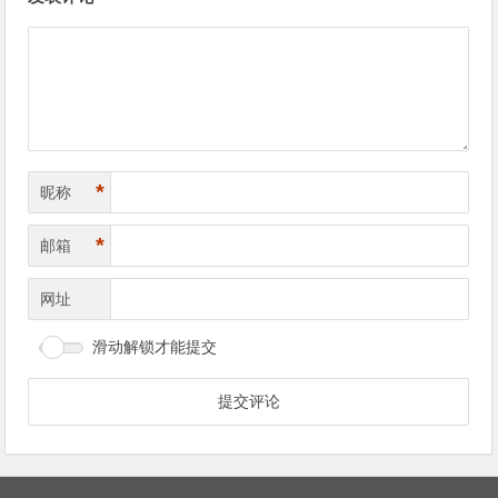
章
导
航
*
昵称
*
邮箱
网址
滑动解锁才能提交