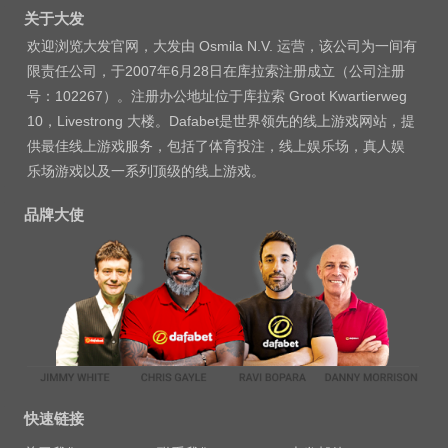
关于大发
欢迎浏览大发官网，大发由 Osmila N.V. 运营，该公司为一间有
限责任公司，于2007年6月28日在库拉索注册成立（公司注册
号：102267）。注册办公地址位于库拉索 Groot Kwartierweg
10，Livestrong 大楼。Dafabet是世界领先的线上游戏网站，提
供最佳线上游戏服务，包括了体育投注，线上娱乐场，真人娱
乐场游戏以及一系列顶级的线上游戏。
品牌大使
快速链接