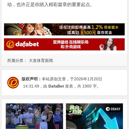
动，也许正是你踏入精彩篇章的重要起点。
所属分类：
大发体育新闻
版权声明：
本站原创文章，于2026年1月20日
14:31:49
，由
DafaBet
发表，共 1900 字。