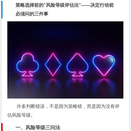
策略选择前的“风险等级评估法”——决定行动前
必须问的三件事
许多判断错误，不是因为策略错，而是因为没有评
估风险等级。
一、风险等级三问法