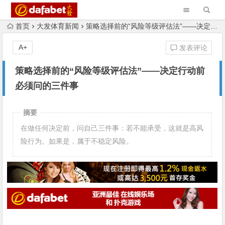
首页
大发体育新闻
策略选择前的“风险等级评估法”——决定行动前必须问的三件事
A+
发表评论
策略选择前的“风险等级评估法”——决定行动前
必须问的三件事
摘要
在做任何决定前，问自己三件事：若不能承受，这就是高风
险行为。如果是，属于不稳定风险。