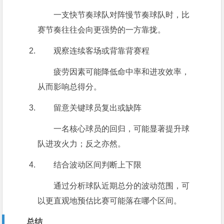
一支快节奏球队对阵慢节奏球队时，比
赛节奏往往会向更强势的一方靠拢。
观察连续客场或背靠背赛程
疲劳因素可能降低命中率和进攻效率，
从而影响总得分。
留意关键球员复出或缺阵
一名核心球员的回归，可能显著提升球
队进攻火力；反之亦然。
结合波动区间判断上下限
通过分析球队近期总分的波动范围，可
以更直观地预估比赛可能落在哪个区间。
总结