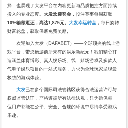
择，也展现了大发平台在内容更新与品质把控方面持续
投入的专业态度。
大发欢迎奖金
，投注赛事每周获取
10%输额返还，高达1,875元。
大发幸运转盘
，
每日旋转
财富轮盘，获取保底免费奖励
。
欢迎加入大发（DAFABET）——全球顶尖的线上游
戏平台，带您畅游前所未有的娱乐新纪元！我们精心打
造涵盖体育博彩、真人娱乐场、线上赌场游戏及多款人
气电子娱乐项目的一站式服务，力求为全球玩家呈现最
极致的游戏体验。
大发
已在多个国际司法管辖区获得合法运营许可与
权威监管认证，严格遵循所有法律法规，只为确保每一
位用户都能在公平、安全、合规的环境中尽情享受游戏
乐趣。