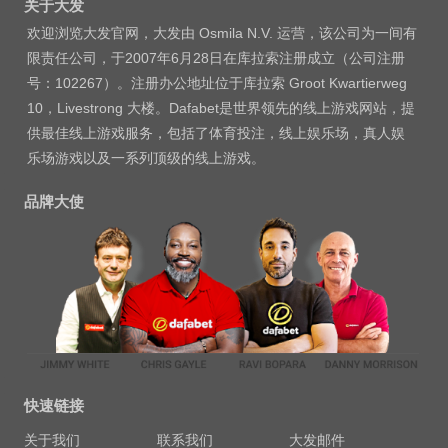
关于大发
欢迎浏览大发官网，大发由 Osmila N.V. 运营，该公司为一间有
限责任公司，于2007年6月28日在库拉索注册成立（公司注册
号：102267）。注册办公地址位于库拉索 Groot Kwartierweg
10，Livestrong 大楼。Dafabet是世界领先的线上游戏网站，提
供最佳线上游戏服务，包括了体育投注，线上娱乐场，真人娱
乐场游戏以及一系列顶级的线上游戏。
品牌大使
快速链接
关于我们
联系我们
大发邮件