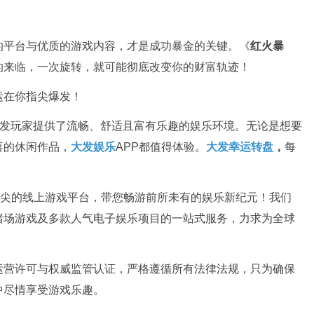
的平台与优质的游戏内容，才是成功暴金的关键。《
红火暴
的来临，一次旋转，就可能彻底改变你的财富轨迹！
运在你指尖爆发！
t为大发玩家提供了流畅、舒适且富有乐趣的娱乐环境。无论是想要
喜的休闲作品，
大发娱乐
APP都值得体验。
大发幸运转盘
，
每
球顶尖的线上游戏平台，带您畅游前所未有的娱乐新纪元！我们
赌场游戏及多款人气电子娱乐项目的一站式服务，力求为全球
运营许可与权威监管认证，严格遵循所有法律法规，只为确保
中尽情享受游戏乐趣。