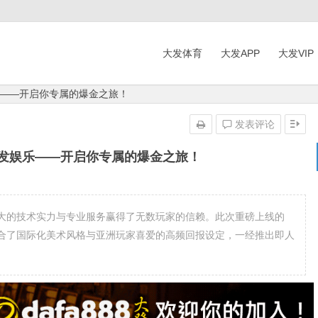
大发体育
大发APP
大发VIP
——开启你专属的爆金之旅！
发表评论
发娱乐——开启你专属的爆金之旅！
大的技术实力与专业服务赢得了无数玩家的信赖。此次重磅上线的
合了国际化美术风格与亚洲玩家喜爱的高频回报设定，一经推出即人