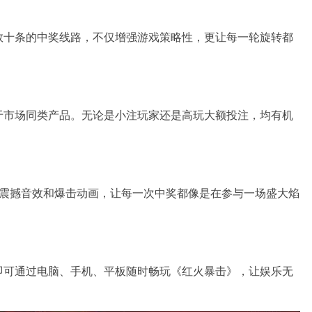
数十条的中奖线路，不仅增强游戏策略性，更让每一轮旋转都
。
于市场同类产品。无论是小注玩家还是高玩大额投注，均有机
配震撼音效和爆击动画，让每一次中奖都像是在参与一场盛大焰
即可通过电脑、手机、平板随时畅玩《红火暴击》，让娱乐无