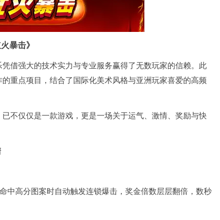
红火暴击》
乐凭借强大的技术实力与专业服务赢得了无数玩家的信赖。此
作的重点项目，结合了国际化美术风格与亚洲玩家喜爱的高频
》已不仅仅是一款游戏，更是一场关于运气、激情、奖励与快
睛
点命中高分图案时自动触发连锁爆击，奖金倍数层层翻倍，数秒