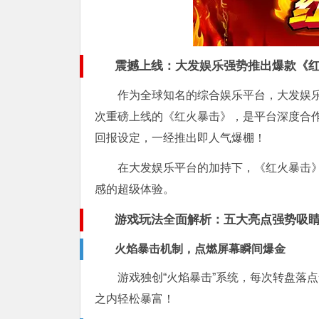
震撼上线：大发娱乐强势推出爆款《
作为全球知名的综合娱乐平台，大发娱
次重磅上线的《红火暴击》，是平台深度合
回报设定，一经推出即人气爆棚！
在大发娱乐平台的加持下，《红火暴击
感的超级体验。
游戏玩法全面解析：五大亮点强势吸
火焰暴击机制，点燃屏幕瞬间爆金
游戏独创“火焰暴击”系统，每次转盘落
之内轻松暴富！