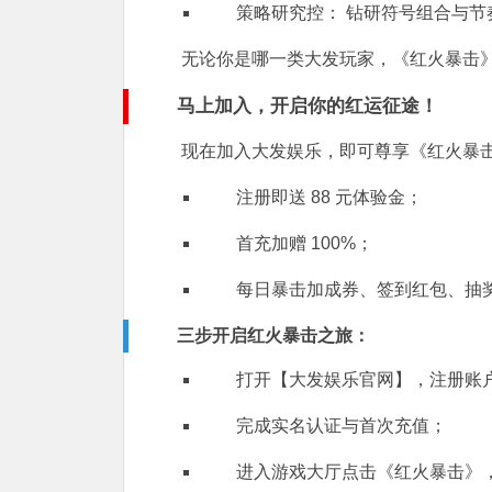
策略研究控： 钻研符号组合与
无论你是哪一类大发玩家，《红火暴击
马上加入，开启你的红运征途！
现在加入大发娱乐，即可尊享《红火暴
注册即送 88 元体验金；
首充加赠 100%；
每日暴击加成券、签到红包、抽
三步开启红火暴击之旅：
打开【大发娱乐官网】，注册账
完成实名认证与首次充值；
进入游戏大厅点击《红火暴击》