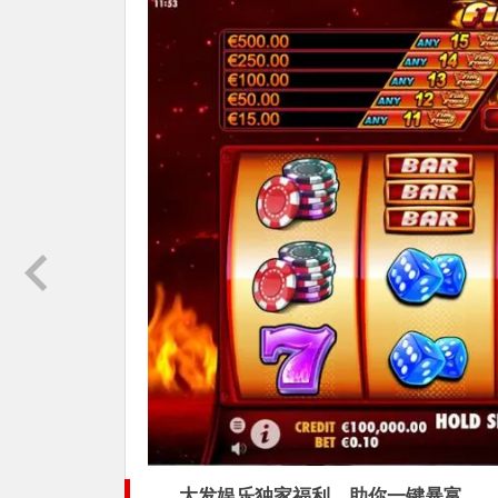
大发娱乐独家福利，助你一键暴富