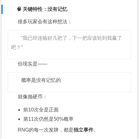
🧠 关键特性：没有记忆
很多玩家会有这种想法：
“我已经连输好几把了，下一把应该轮到我赢了
吧？”
但现实是——
概率是没有记忆的
就像抛硬币：
前10次全是正面
第11次仍然是50%概率
RNG的每一次发牌，都是
独立事件
。