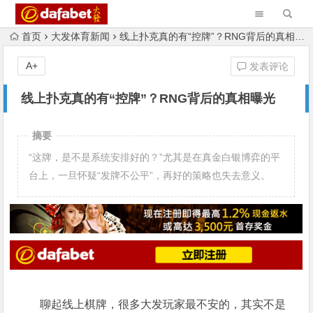
首页
大发体育新闻
线上扑克真的有“控牌”？RNG背后的真相曝光
A+
发表评论
线上扑克真的有“控牌”？RNG背后的真相曝光
摘要
“这牌，是不是系统安排好的？”尤其是在真金白银博弈的平
台上，一旦怀疑“发牌不公平”，再好的策略也失去意义。
聊起线上棋牌，很多大发玩家最不安的，其实不是