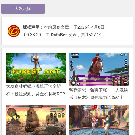
大发玩家
版权声明：
本站原创文章，于2026年4月8日
09:38:29
，由
DafaBet
发表，共 1527 字。
大发森林蚂蚁老虎机玩法全解
驾驭梦想，驰骋荣耀——大发娱
析：投注规则、奖金机制与RTP
乐《马术》邀你成为传奇骑士！
深度解读