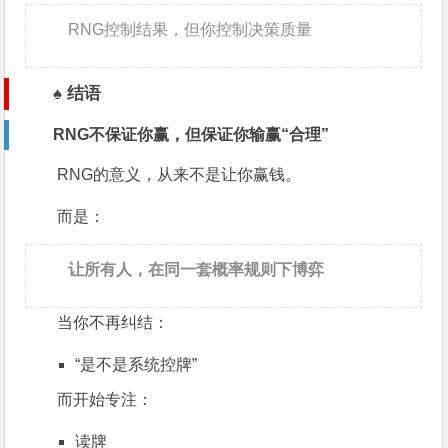
RNG控制结果，但你控制决策质量
♠ 结语
RNG不保证你赢，但保证你输赢“合理”
RNG的意义，从来不是让你赢钱。
而是：
让所有人，在同一套概率规则下博弈
当你不再纠结：
“是不是系统控牌”
而开始专注：
读牌