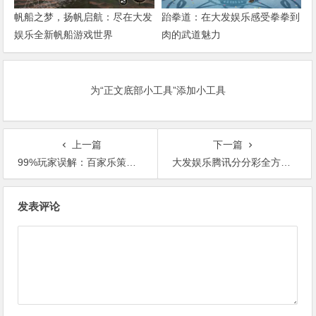
帆船之梦，扬帆启航：尽在大发
跆拳道：在大发娱乐感受拳拳到
娱乐全新帆船游戏世界
肉的武道魅力
为“正文底部小工具”添加小工具
上一篇
下一篇
99%玩家误解：百家乐策略的真正作用是什么？
大发娱乐腾讯分分彩全方位解析：极速开奖开启数字娱乐新篇章
文
发表评论
章
导
航