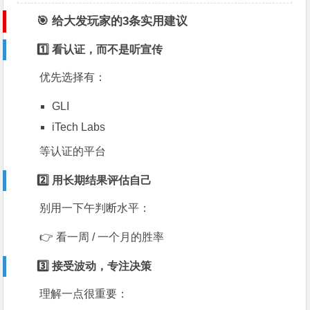
🎯 给大发玩家的3条实用建议
1️⃣ 看认证，而不是听宣传
优先选择有：
GLI
iTech Labs
等认证的平台
2️⃣ 用长期结果评估自己
别用一下午判断水平：
👉 看一周 / 一个月的胜率
3️⃣ 接受波动，专注决策
理解一点很重要：