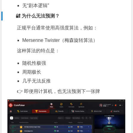
无“剧本逻辑”
🔐 为什么无法预测？
正规平台通常使用高强度算法，例如：
Mersenne Twister（梅森旋转算法）
这种算法的特点是：
随机性极强
周期极长
几乎无法反推
👉 即便用计算机，也无法预测下一张牌