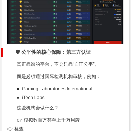
🛡️ 公平性的核心保障：第三方认证
真正靠谱的平台，不会只靠“自证公平”。
而是必须通过国际检测机构审核，例如：
Gaming Laboratories International
iTech Labs
这些机构会做什么？
👉 模拟数百万甚至上千万局牌
👉 检查：