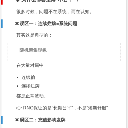
很多时候，问题不在系统，而在认知。
❌ 误区一：连续烂牌=系统问题
其实这是典型的：
随机聚集现象
在大量对局中：
连续输
连续烂牌
都是正常波动。
👉 RNG保证的是“长期公平”，不是“短期舒服”
❌ 误区二：充值影响发牌