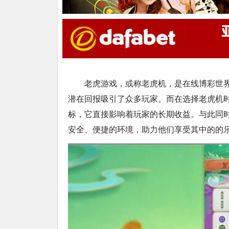
老虎游戏，或称老虎机，是在线博彩世
潜在回报吸引了众多玩家。而在选择老虎机
标，它直接影响着玩家的长期收益。与此同
安全、便捷的环境，助力他们享受其中的的