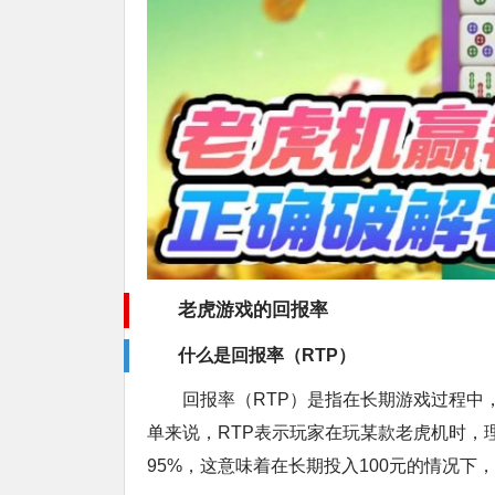
老虎游戏的回报率
什么是回报率（RTP）
回报率（RTP）是指在长期游戏过程中
单来说，RTP表示玩家在玩某款老虎机时，
95%，这意味着在长期投入100元的情况下