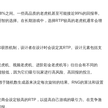
98%之间。一些高品质的老虎机甚至可能接近99%的回报率。
明智的选择。在长期游戏中，选择RTP较高的老虎机通常会增
获胜机制，设计者在设计时会设定其RTP。设计元素包括支
老虎机、视频老虎机、进阶彩金老虎机等）往往会有不同的
可能较低，因为它们吸引玩家进行高风险、高回报的投注。
赖于随机数生成器来决定每次旋转的结果。RNG的算法和设置
商会设定较高的RTP，以提高自己游戏的吸引力。在竞争激
回报。