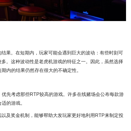
的结果。在短期内，玩家可能会遇到巨大的波动：有些时刻可
较多。这种波动性是老虎机游戏的特征之一。因此，虽然选择
短期内的结果仍然存在很大的不确定性。
，优先考虑那些RTP较高的游戏。许多在线赌场会公布每款游
合适的游戏。
以及奖金机制，能够帮助大发玩家更好地利用RTP来制定投