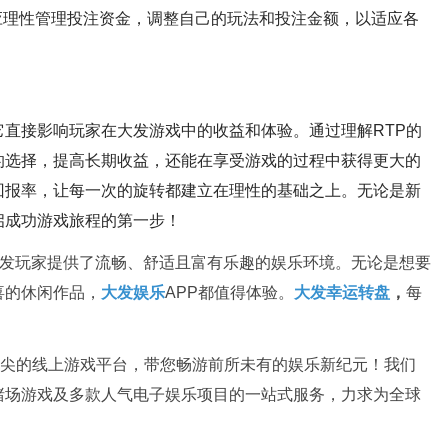
，玩家应理性管理投注资金，调整自己的玩法和投注金额，以适应各
直接影响玩家在大发游戏中的收益和体验。通过理解RTP的
的选择，提高长期收益，还能在享受游戏的过程中获得更大的
回报率，让每一次的旋转都建立在理性的基础之上。无论是新
启成功游戏旅程的第一步！
t为大发玩家提供了流畅、舒适且富有乐趣的娱乐环境。无论是想要
喜的休闲作品，
大发娱乐
APP都值得体验。
大发幸运转盘
，
每
球顶尖的线上游戏平台，带您畅游前所未有的娱乐新纪元！我们
赌场游戏及多款人气电子娱乐项目的一站式服务，力求为全球