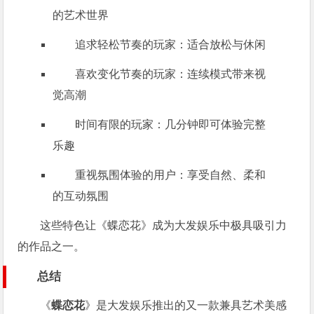
的艺术世界
追求轻松节奏的玩家：适合放松与休闲
喜欢变化节奏的玩家：连续模式带来视
觉高潮
时间有限的玩家：几分钟即可体验完整
乐趣
重视氛围体验的用户：享受自然、柔和
的互动氛围
这些特色让《蝶恋花》成为大发娱乐中极具吸引力
的作品之一。
总结
《
蝶恋花
》是大发娱乐推出的又一款兼具艺术美感