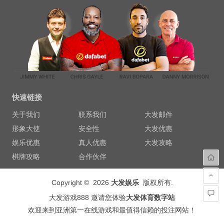
快速链接
关于我们
联系我们
大发邮件
形象大使
安全性
大发优惠
娱乐优惠
真人优惠
大发攻略
棋牌攻略
合作伙伴
Copyright © 2026
大发娱乐
版权所有.
大发游戏888 邀请您体验
大发体育数字站
欢迎来到亚洲第一在线游戏和最值得信赖的投注网站！