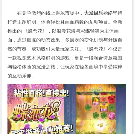
在竞争激烈的线上娱乐市场中，
大发娱乐
始终坚持
打造主题鲜明、体验轻松且画面精致的互动项目。全新
推出的 《蝶恋花》，以浪漫花海与彩蝶轻舞为主体画
面，通过细腻的动态效果、多层次的变化机制与舒缓自
然的节奏，成功吸引大量玩家关注。《蝶恋花》不仅是
一款视觉艺术风格鲜明的游戏，更是一段融合诗意氛围
与轻松体验的沉浸之旅，让玩家在轻盈画境中享受纯粹
的互动乐趣。