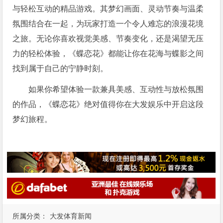
与轻松互动的精品游戏。其梦幻画面、灵动节奏与温柔
氛围结合在一起，为玩家打造一个令人难忘的浪漫花境
之旅。无论你喜欢视觉美感、节奏变化，还是渴望无压
力的轻松体验，《蝶恋花》都能让你在花海与蝶影之间
找到属于自己的宁静时刻。
如果你希望体验一款兼具美感、互动性与放松氛围
的作品，《蝶恋花》绝对值得你在大发娱乐中开启这段
梦幻旅程。
所属分类：
大发体育新闻