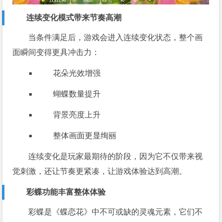
连续变化模式带来节奏高潮
当条件满足后，游戏会进入连续变化状态，整个画
面瞬间变得更具冲击力：
花朵光效增强
蝴蝶数量提升
背景亮度上升
整体画面更显绚丽
连续变化是玩家最期待的阶段，因为它不仅带来视
觉刺激，还让节奏更紧凑，让游戏体验达到高潮。
彩蝶功能丰富整体体验
彩蝶是《蝶恋花》中不可或缺的灵魂元素，它们不