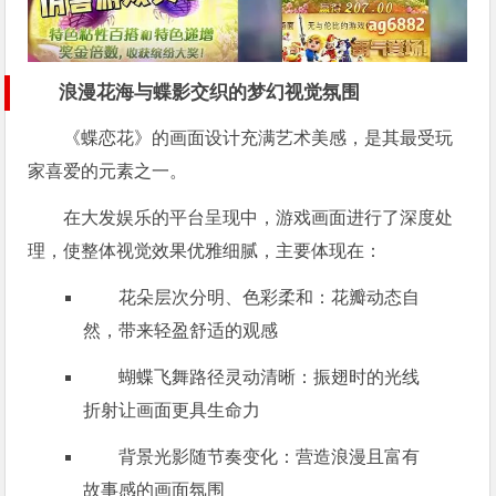
浪漫花海与蝶影交织的梦幻视觉氛围
《蝶恋花》的画面设计充满艺术美感，是其最受玩
家喜爱的元素之一。
在大发娱乐的平台呈现中，游戏画面进行了深度处
理，使整体视觉效果优雅细腻，主要体现在：
花朵层次分明、色彩柔和：花瓣动态自
然，带来轻盈舒适的观感
蝴蝶飞舞路径灵动清晰：振翅时的光线
折射让画面更具生命力
背景光影随节奏变化：营造浪漫且富有
故事感的画面氛围