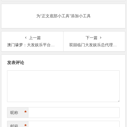
为“正文底部小工具”添加小工具
上一篇
下一篇
澳门壕梦：大发娱乐平台呈现的高端奢华娱乐新体验
双囍临门大发娱乐总代理：喜庆主题与创新玩法的全新代表作
文
发表评论
章
导
航
*
昵称
*
邮箱