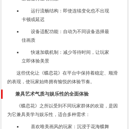
运行流畅结构：即使连续变化也不出现
卡顿或延迟
设备适配功能：自动为不同设备选择最
佳画质
快速加载机制：减少等待时间，让玩家
立即体验美景
这些优化让《蝶恋花》在平台中保持着稳定、顺滑
的表现，使玩家始终拥有愉悦的体验节奏。
兼具艺术气质与娱乐性的全面体验
《蝶恋花》之所以受到不同玩家群体的欢迎，是因
为它兼具美学与娱乐性，适合多种需求：
喜欢唯美画风的玩家：沉浸于花海蝶舞