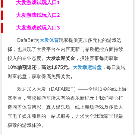
大发游戏试玩入口1
大发游戏试玩入口2
大发游戏试玩入口3
DafaBet
为
大发体育
玩家提供更加多元化的游戏选
择，也展现了大发平台在内容更新与品质把控方面持续
投入的专业态度。
大发欢迎奖金
，投注赛事每周获取
10%输额返还，高达1,875元。
大发幸运转盘
，
每日旋转
财富轮盘，获取保底免费奖励
。
欢迎加入大发（DAFABET）——全球顶尖的线上游
戏平台，带您畅游前所未有的娱乐新纪元！我们精心打
造涵盖体育博彩、真人娱乐场、线上赌场游戏及多款人
气电子娱乐项目的一站式服务，力求为全球玩家呈现最
极致的游戏体验。