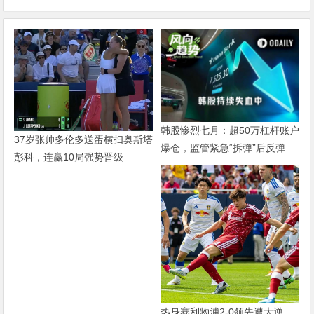
韩股惨烈七月：超50万杠杆账户
37岁张帅多伦多送蛋横扫奥斯塔
爆仓，监管紧急“拆弹”后反弹
彭科，连赢10局强势晋级
热身赛利物浦2-0领先遭大逆