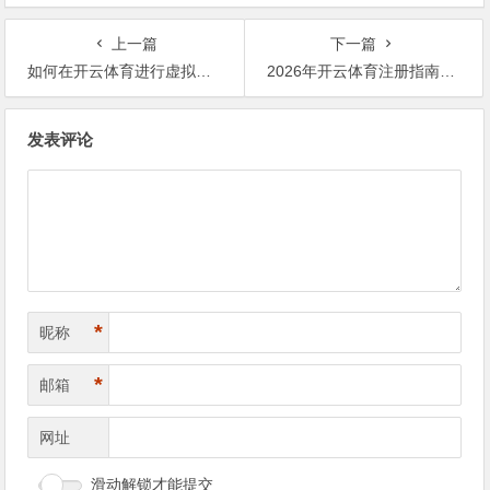
上一篇
下一篇
如何在开云体育进行虚拟币（USDT）闪兑？
2026年开云体育注册指南：金融级实名核验与安全避坑
文
发表评论
章
导
航
*
昵称
*
邮箱
网址
滑动解锁才能提交