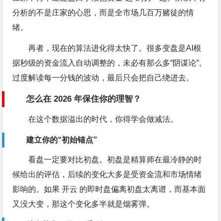
分析的不是庄家的心思，而是全市场几百万赌徒的情
绪。
再者，现在的算法进化得太快了。很多变盘是AI根
据秒级的资金流入自动调整的，未必有那么多“阴谋论”。
过度解读每一分钱的波动，最后只会把自己绕进去。
怎么在 2026 年保住你的理智？
在这个数据溢出的时代，你得学会做减法。
建立你的“初始锚点”
看盘一定要对比初盘。初盘是精算师在最冷静的时
候给出的评估，后续的变化大多是受资金流和市场情绪
影响的。如果 开云 的即时盘偏离初盘太离谱，而基本面
又没大变，那这个变化多半就是烟雾弹。