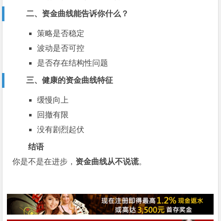
二、资金曲线能告诉你什么？
策略是否稳定
波动是否可控
是否存在结构性问题
三、健康的资金曲线特征
缓慢向上
回撤有限
没有剧烈起伏
结语
你是不是在进步，
资金曲线从不说谎
。