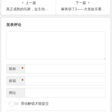
上一篇
下一篇
真正成熟的玩家，会主动放弃“边缘机会”
麻将胡了2——大发娱乐重磅上线，全新升级的国粹棋牌之王
文
发表评论
章
导
航
*
昵称
*
邮箱
网址
滑动解锁才能提交