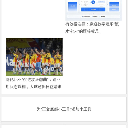
有效投注额：穿透数字娱乐“流
水泡沫”的硬核标尺
哥伦比亚的“进攻狂想曲”：迪亚
斯状态爆棚，大球逻辑日益清晰
为“正文底部小工具”添加小工具