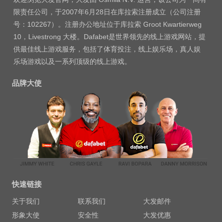
限责任公司，于2007年6月28日在库拉索注册成立（公司注册
号：102267）。注册办公地址位于库拉索 Groot Kwartierweg
10，Livestrong 大楼。Dafabet是世界领先的线上游戏网站，提
供最佳线上游戏服务，包括了体育投注，线上娱乐场，真人娱
乐场游戏以及一系列顶级的线上游戏。
品牌大使
快速链接
关于我们
联系我们
大发邮件
形象大使
安全性
大发优惠