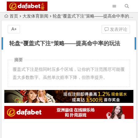
首页
大发体育新闻
轮盘“覆盖式下注”策略——提高命中率的玩法
A+
发表评论
轮盘“覆盖式下注”策略——提高命中率的玩法
摘要
覆盖式下注是指同时压多个区域，让你的下注范围尽可能覆
盖大多数数字。虽然单次赔率下降，但胜率提升。