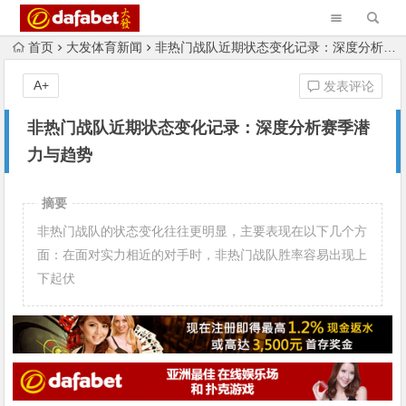
首页
大发体育新闻
非热门战队近期状态变化记录：深度分析赛季潜力与趋势
A+
发表评论
非热门战队近期状态变化记录：深度分析赛季潜
力与趋势
摘要
非热门战队的状态变化往往更明显，主要表现在以下几个方
面：在面对实力相近的对手时，非热门战队胜率容易出现上
下起伏