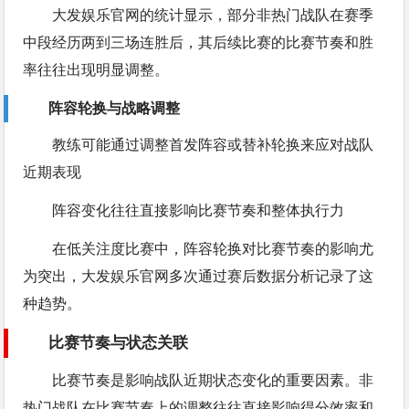
大发娱乐官网的统计显示，部分非热门战队在赛季
中段经历两到三场连胜后，其后续比赛的比赛节奏和胜
率往往出现明显调整。
阵容轮换与战略调整
教练可能通过调整首发阵容或替补轮换来应对战队
近期表现
阵容变化往往直接影响比赛节奏和整体执行力
在低关注度比赛中，阵容轮换对比赛节奏的影响尤
为突出，大发娱乐官网多次通过赛后数据分析记录了这
种趋势。
比赛节奏与状态关联
比赛节奏是影响战队近期状态变化的重要因素。非
热门战队在比赛节奏上的调整往往直接影响得分效率和