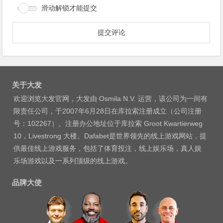
滑动解锁才能提交
关于大发
欢迎浏览大发官网，大发由 Osmila N.V. 运营，该公司为一间有
限责任公司，于2007年6月28日在库拉索注册成立（公司注册
号：102267）。注册办公地址位于库拉索 Groot Kwartierweg
10，Livestrong 大楼。Dafabet是世界领先的线上游戏网站，提
供最佳线上游戏服务，包括了体育投注，线上娱乐场，真人娱
乐场游戏以及一系列顶级的线上游戏。
品牌大使