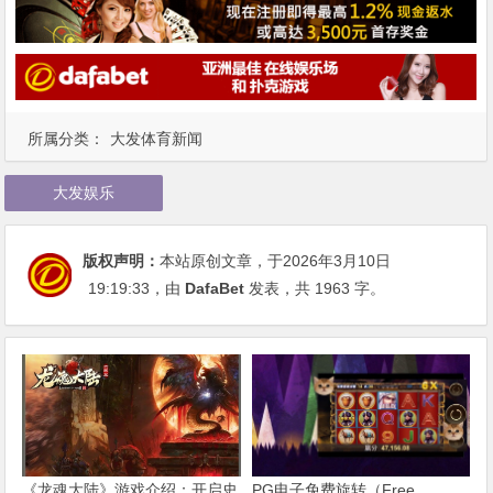
所属分类：
大发体育新闻
大发娱乐
版权声明：
本站原创文章，于2026年3月10日
19:19:33
，由
DafaBet
发表，共 1963 字。
PG电子免费旋转（Free
《龙魂大陆》游戏介绍：开启史