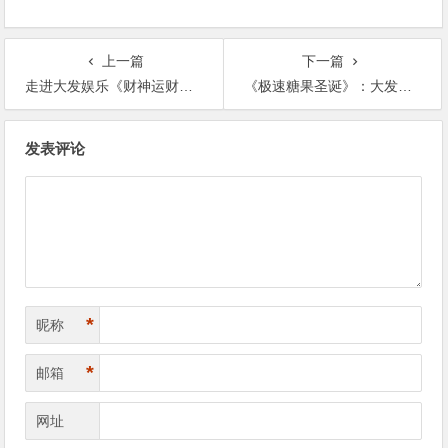
上一篇
下一篇
走进大发娱乐《财神运财》的喜庆财富盛典
《极速糖果圣诞》：大发娱乐甜蜜巨献，开启极速缤纷之旅！
文
发表评论
章
导
航
*
昵称
*
邮箱
网址