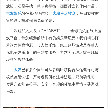
放松，还是寻找一款节奏平衡、画面讨喜的休闲作品，
大发娱乐
APP都值得体验。
大发幸运转盘
，
每日旋转财
富轮盘，获取保底免费奖励
。
欢迎加入大发（DAFABET）——全球顶尖的线上游
戏平台，带您畅游前所未有的娱乐新纪元！我们精心打
造涵盖体育博彩、真人娱乐场、线上赌场游戏及多款人
气电子娱乐项目的一站式服务，力求为全球玩家呈现最
极致的游戏体验。
大发
已在多个国际司法管辖区获得合法运营许可与
权威监管认证，严格遵循所有法律法规，只为确保每一
位用户都能在公平、安全、合规的环境中尽情享受游戏
乐趣。