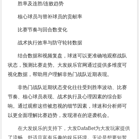
胜率及连胜/连败趋势
核心球员与替补球员的贡献率
比赛节奏与回合数变化
战术执行效率与防守轮转数据
结合数据和视频复盘，球迷可以更准确地观察战队
状态，预测比赛走势。大发娱乐官网通过提供多维度可
视化数据，帮助用户理解非热门战队近期表现。
非热门战队近期状态变化往往受到胜率波动、比赛
节奏、核心球员表现、战术执行及心理因素的综合影
响。通过观察这些被忽视的细节因素，球迷和分析师可
以更全面理解比赛趋势，发现潜在的逆袭机会。
在
大发娱乐
的支持下，大发DafaBet为大发玩家提供
了流畅、舒适且富有乐趣的娱乐环境。无论是想要短暂