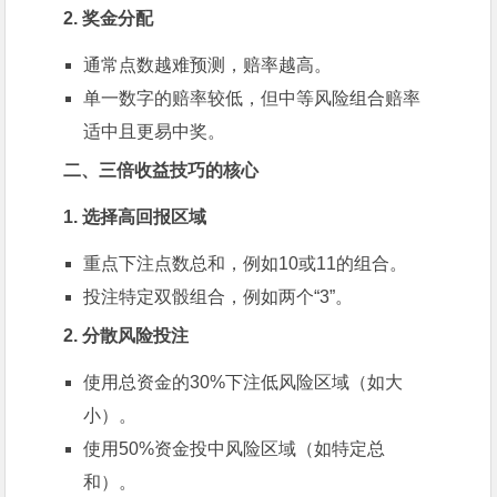
2. 奖金分配
通常点数越难预测，赔率越高。
单一数字的赔率较低，但中等风险组合赔率
适中且更易中奖。
二、三倍收益技巧的核心
1. 选择高回报区域
重点下注点数总和，例如10或11的组合。
投注特定双骰组合，例如两个“3”。
2. 分散风险投注
使用总资金的30%下注低风险区域（如大
小）。
使用50%资金投中风险区域（如特定总
和）。