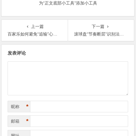
为“正文底部小工具”添加小工具
上一篇
下一篇
百家乐如何避免“追输”心理，保持冷静
滚球盘“节奏断层”识别法——判断进球前的关键讯号
文
发表评论
章
导
航
*
昵称
*
邮箱
网址