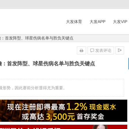
大发体育
大发APP
大发VIP
前瞻：首发阵型、球星伤病名单与胜负关键点
发表评论
前瞻：首发阵型、球星伤病名单与胜负关键点
级形势，因此赛前分析显得尤为重要。