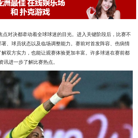
场焦点对决都牵动着全球球迷的目光。进入关键阶段后，比赛不
部署、球员状态以及临场调整能力。赛前对首发阵容、伤病情
了解双方实力，也能让观赛体验更加丰富。许多球迷在赛前都
资讯进一步了解比赛热点。