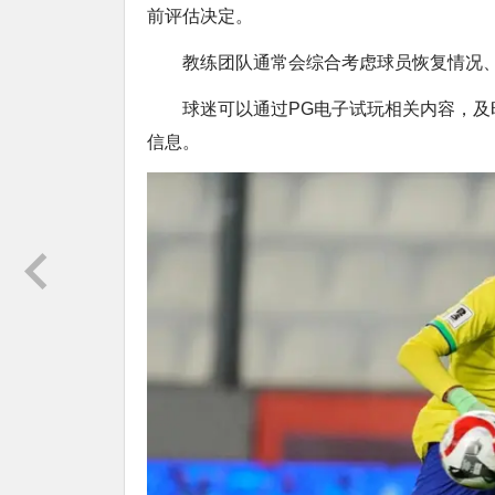
前评估决定。
教练团队通常会综合考虑球员恢复情况
球迷可以通过PG电子试玩相关内容，
信息。