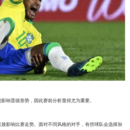
能影响晋级形势，因此赛前分析显得尤为重要。
直接影响比赛走势。面对不同风格的对手，有些球队会选择加