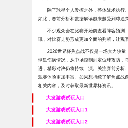
除了球星个人发挥之外，整体战术执行
如此，赛前分析和数据解读越来越受到球迷
不少观众会在比赛开始前查看阵容预测
讯，对比赛走势形成更加全面的判断，让观
2026世界杯焦点战不仅是一场实力较
球星伤病情况，从中场控制到定位球攻防，
进，精彩对决仍将持续上演。关注赛前分析
观赛体验更加丰富。如果想持续了解焦点战
相关内容，及时获取最新世界杯资讯。
大发游戏试玩入口
大发游戏试玩入口1
大发游戏试玩入口2