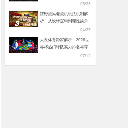
极大奖
05/23
狂野旋风老虎机玩法机制解
析：从设计逻辑到理性娱乐
策略
04/27
大发体育独家解析：2026世
界杯热门球队实力排名与夺
冠趋势分析
07/12