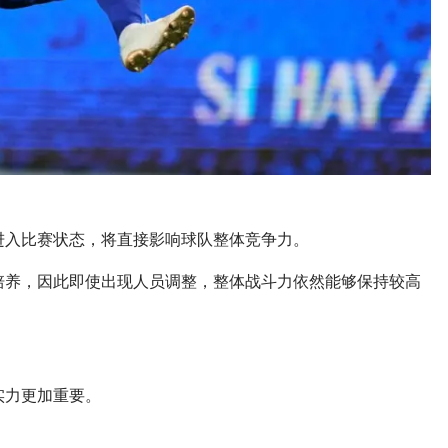
进入比赛状态，将直接影响球队整体竞争力。
培养，因此即使出现人员调整，整体战斗力依然能够保持较高
实力更加重要。