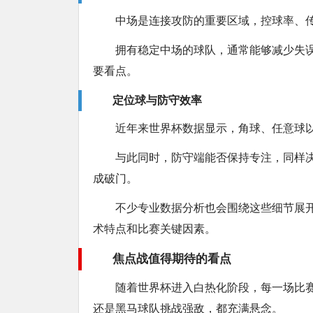
中场是连接攻防的重要区域，控球率、
拥有稳定中场的球队，通常能够减少失
要看点。
定位球与防守效率
近年来世界杯数据显示，角球、任意球
与此同时，防守端能否保持专注，同样
成破门。
不少专业数据分析也会围绕这些细节展
术特点和比赛关键因素。
焦点战值得期待的看点
随着世界杯进入白热化阶段，每一场比
还是黑马球队挑战强敌，都充满悬念。