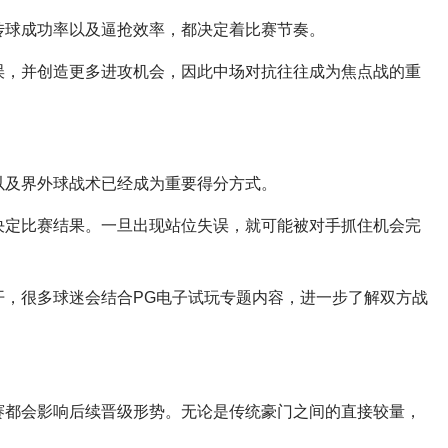
传球成功率以及逼抢效率，都决定着比赛节奏。
误，并创造更多进攻机会，因此中场对抗往往成为焦点战的重
以及界外球战术已经成为重要得分方式。
决定比赛结果。一旦出现站位失误，就可能被对手抓住机会完
开，很多球迷会结合PG电子试玩专题内容，进一步了解双方战
赛都会影响后续晋级形势。无论是传统豪门之间的直接较量，