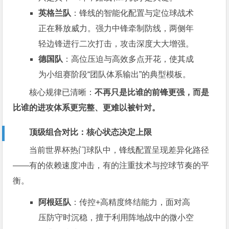
英格兰队
：锋线的智能化配置与定位球战术
正在释放威力。强力中锋牵制防线，两侧年
轻边锋进行二次打击，攻击深度大大增强。
德国队
：高位压迫与高效多点开花，使其成
为小组赛阶段“团队体系输出”的典型模板。
核心规律已清晰：
不再只是比谁的前锋更强，而是
比谁的进攻体系更完整、更难以被针对。
顶级组合对比：核心状态决定上限
当前世界杯热门球队中，锋线配置呈现差异化路径
——有的依赖速度冲击，有的注重技术与控球节奏的平
衡。
阿根廷队
：传控+高精度终结能力，面对高
压防守时沉稳，擅于利用阵地战中的微小空