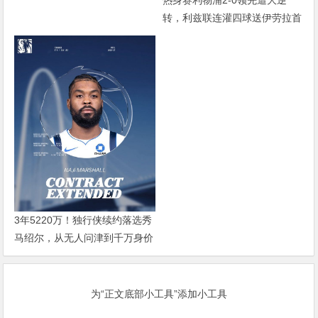
转，利兹联连灌四球送伊劳拉首
败
3年5220万！独行侠续约落选秀
马绍尔，从无人问津到千万身价
为“正文底部小工具”添加小工具