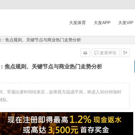
大发体育
大发APP
大发VIP
前瞻：焦点规则、关键节点与商业热门走势分析
发表评论
瞻：焦点规则、关键节点与商业热门走势分析
间。常规比赛时间结束后，如果双方战成平局，将进入30分钟加时
球队。