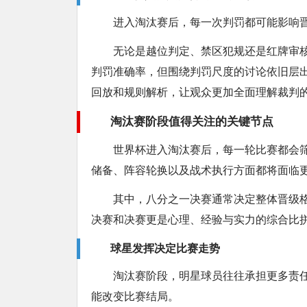
进入淘汰赛后，每一次判罚都可能影响晋
无论是越位判定、禁区犯规还是红牌审核
判罚准确率，但围绕判罚尺度的讨论依旧层出
回放和规则解析，让观众更加全面理解裁判
淘汰赛阶段值得关注的关键节点
世界杯进入淘汰赛后，每一轮比赛都会
储备、阵容轮换以及战术执行方面都将面临
其中，八分之一决赛通常决定整体晋级
决赛和决赛更是心理、经验与实力的综合比
球星发挥决定比赛走势
淘汰赛阶段，明星球员往往承担更多责
能改变比赛结局。