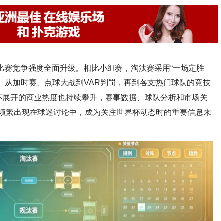
，比赛竞争强度全面升级。相比小组赛，淘汰赛采用“一场定胜
。从加时赛、点球大战到VAR判罚，再到各支热门球队的竞技
杯展开的商业热度也持续攀升，赛事数据、球队分析和市场关
也频繁出现在球迷讨论中，成为关注世界杯动态时的重要信息来