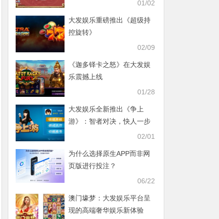
01/02
大发娱乐重磅推出《超级持
控旋转》
02/09
《迦多铎卡之怒》在大发娱
乐震撼上线
01/28
大发娱乐全新推出《争上
游》：智者对决，快人一步
争当上游冠军！
02/01
为什么选择原生APP而非网
页版进行投注？
06/22
澳门壕梦：大发娱乐平台呈
现的高端奢华娱乐新体验