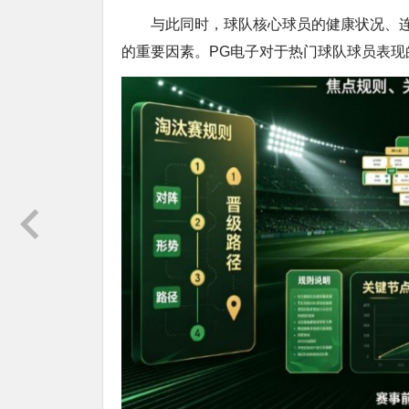
与此同时，球队核心球员的健康状况、
的重要因素。PG电子对于热门球队球员表