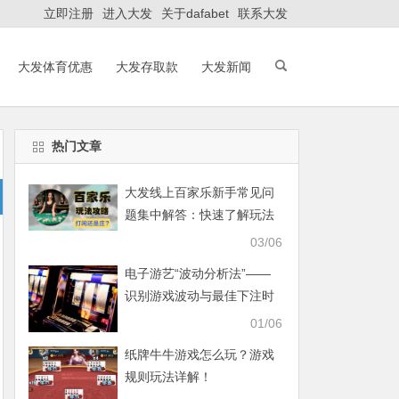
立即注册
进入大发
关于dafabet
联系大发
大发体育优惠
大发存取款
大发新闻
热门文章
大发线上百家乐新手常见问
题集中解答：快速了解玩法
与规则
03/06
电子游艺“波动分析法”——
识别游戏波动与最佳下注时
机
01/06
纸牌牛牛游戏怎么玩？游戏
规则玩法详解！