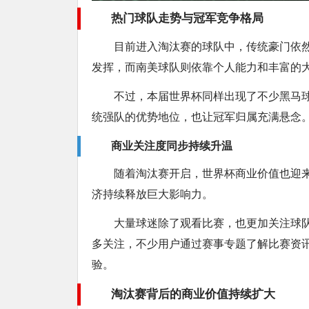
热门球队走势与冠军竞争格局
目前进入淘汰赛的球队中，传统豪门依
发挥，而南美球队则依靠个人能力和丰富的
不过，本届世界杯同样出现了不少黑马
统强队的优势地位，也让冠军归属充满悬念
商业关注度同步持续升温
随着淘汰赛开启，世界杯商业价值也迎
济持续释放巨大影响力。
大量球迷除了观看比赛，也更加关注球
多关注，不少用户通过赛事专题了解比赛资
验。
淘汰赛背后的商业价值持续扩大