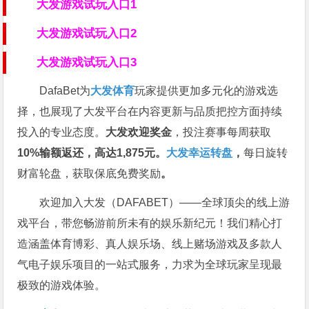
大发游戏试玩入口1
大发游戏试玩入口2
大发游戏试玩入口3
DafaBet
为
大发体育
玩家提供更加多元化的游戏选
择，也展现了大发平台在内容更新与品质把控方面持续
投入的专业态度。
大发欢迎奖金
，投注赛事每周获取
10%输额返还，高达1,875元。
大发幸运转盘
，
每日旋转
财富轮盘，获取保底免费奖励
。
欢迎加入大发（DAFABET）——全球顶尖的线上游
戏平台，带您畅游前所未有的娱乐新纪元！我们精心打
造涵盖体育博彩、真人娱乐场、线上赌场游戏及多款人
气电子娱乐项目的一站式服务，力求为全球玩家呈现最
极致的游戏体验。