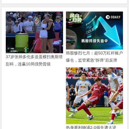
韩股惨烈七月：超50万杠杆账户
37岁张帅多伦多送蛋横扫奥斯塔
爆仓，监管紧急“拆弹”后反弹
彭科，连赢10局强势晋级
热身赛利物浦2-0领先遭大逆