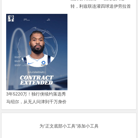
转，利兹联连灌四球送伊劳拉首
败
3年5220万！独行侠续约落选秀
马绍尔，从无人问津到千万身价
为“正文底部小工具”添加小工具