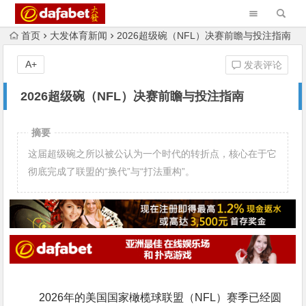
首页
大发体育新闻
2026超级碗（NFL）决赛前瞻与投注指南
A+
发表评论
2026超级碗（NFL）决赛前瞻与投注指南
摘要
这届超级碗之所以被公认为一个时代的转折点，核心在于它
彻底完成了联盟的“换代”与“打法重构”。
2026年的美国国家橄榄球联盟（NFL）赛季已经圆